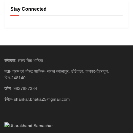
Stay Connected
संपादक-
शंकर सिंह भाटिया
पता-
ग्राम एवं पोस्ट आफिस- नागल ज्वालापुर, डोईवाला, जनपद-देहरादून,
पिन-248140
फ़ोन-
9837887384
ईमेल-
shankar.bhatia25@gmail.com