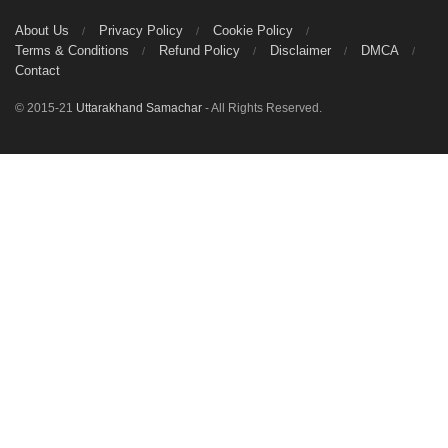
About Us
Privacy Policy
Cookie Policy
Terms & Conditions
Refund Policy
Disclaimer
DMCA
Contact
© 2015-21
Uttarakhand Samachar
- All Rights Reserved.