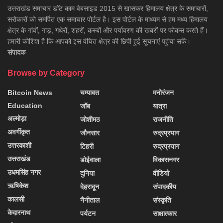
उत्तराखंड समाचार डाॅट काम वेबसाइड 2015 से खासकर हिमालय क्षेत्र के समाचारों,
सरोकारों को समर्पित एक समाचार पोर्टल है। इस पोर्टल के माध्यम से हम मध्य हिमालय
क्षेत्र के गांवों, गाड़, गधेरों, शहरों, कस्बों और पर्यावरण की खबरों पर फोकस करते हैं।
हमारी कोशिश है कि आपको इस वंचित क्षेत्र की छिपी हुई सूचनाएं पहुंचा सकें।
संपादक
Browse by Category
Bitcoin News
चम्पावत
मनोरंजन
Education
जॉब
यात्रा
अल्मोड़ा
जोशीमठ
राजनीति
अवर्गीकृत
जौनसार
रुद्रप्रयाग
उत्तरकाशी
टिहरी
रुद्रप्रयाग
उत्तराखंड
डोईवाला
विकासनगर
उधमसिंह नगर
दुनिया
वीडियो
ऋषिकेश
देहरादून
संपादकीय
कालसी
नैनीताल
संस्कृति
केदारनाथ
पर्यटन
साक्षात्कार