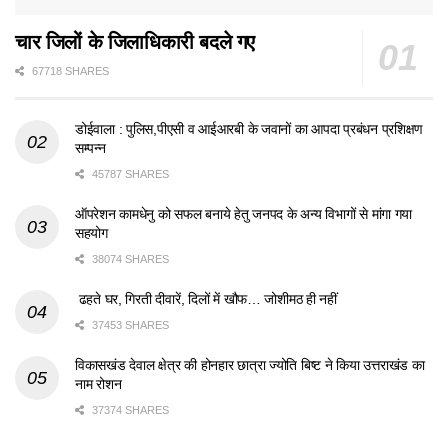
चार जिलों के जिलाधिकारी बदले गए
67718 SHARES
डोईवाला : पुलिस,पीएसी व आईआरबी के जवानों का आपदा प्रबंधन प्रशिक्षण
सम्पन्न
45787 SHARES
ऑपरेशन कामधेनु को सफल बनाये हेतु जनपद के अन्य विभागों से मांगा गया
सहयोग
38074 SHARES
ढहते घर, गिरती दीवारें, दिलों में खौफ… जोशीमठ ही नहीं
37453 SHARES
विकासखंड देवाल क्षेत्र की होनहार छात्रा ज्योति बिष्ट ने किया उत्तराखंड का
नाम रोशन
37374 SHARES