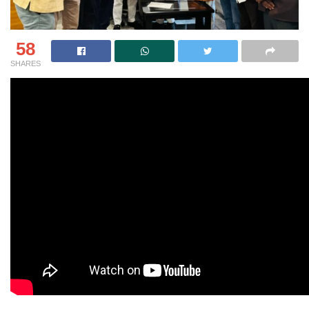
58
SHARES