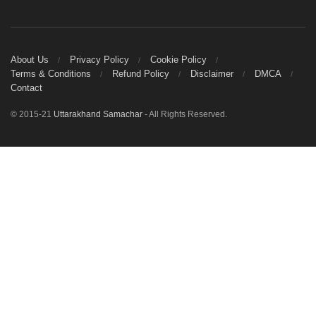
About Us
Privacy Policy
Cookie Policy
Terms & Conditions
Refund Policy
Disclaimer
DMCA
Contact
© 2015-21
Uttarakhand Samachar
- All Rights Reserved.