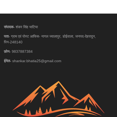
संपादक-
शंकर सिंह भाटिया
पता-
ग्राम एवं पोस्ट आफिस- नागल ज्वालापुर, डोईवाला, जनपद-देहरादून,
पिन-248140
फ़ोन-
9837887384
ईमेल-
shankar.bhatia25@gmail.com