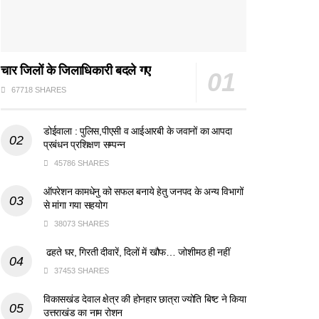
चार जिलों के जिलाधिकारी बदले गए
67718 SHARES
डोईवाला : पुलिस,पीएसी व आईआरबी के जवानों का आपदा
प्रबंधन प्रशिक्षण सम्पन्न
45786 SHARES
ऑपरेशन कामधेनु को सफल बनाये हेतु जनपद के अन्य विभागों
से मांगा गया सहयोग
38073 SHARES
ढहते घर, गिरती दीवारें, दिलों में खौफ… जोशीमठ ही नहीं
37453 SHARES
विकासखंड देवाल क्षेत्र की होनहार छात्रा ज्योति बिष्ट ने किया
उत्तराखंड का नाम रोशन