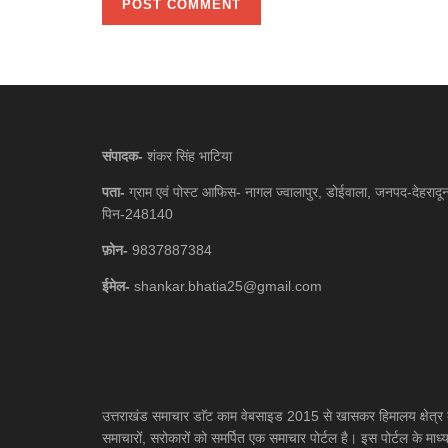
संपादक-
शंकर सिंह भाटिया
पता-
ग्राम एवं पोस्ट आफिस- नागल ज्वालापुर, डोईवाला, जनपद-देहरादू
पिन-248140
फ़ोन-
9837887384
ईमेल-
shankar.bhatia25@gmail.com
उत्तराखंड समाचार डाॅट काम वेबसाइड 2015 से खासकर हिमालय क्षेत्र 
समाचारों, सरोकारों को समर्पित एक समाचार पोर्टल है। इस पोर्टल के माध्