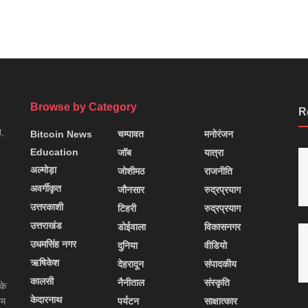
Browse by Category
R
न,
Bitcoin News
चम्पावत
मनोरंजन
Education
जॉब
यात्रा
अल्मोड़ा
जोशीमठ
राजनीति
अवर्गीकृत
जौनसार
रुद्रप्रयाग
उत्तरकाशी
टिहरी
रुद्रप्रयाग
उत्तराखंड
डोईवाला
विकासनगर
उधमसिंह नगर
दुनिया
वीडियो
ऋषिकेश
देहरादून
संपादकीय
कालसी
नैनीताल
संस्कृति
के
केदारनाथ
यम
पर्यटन
साक्षात्कार