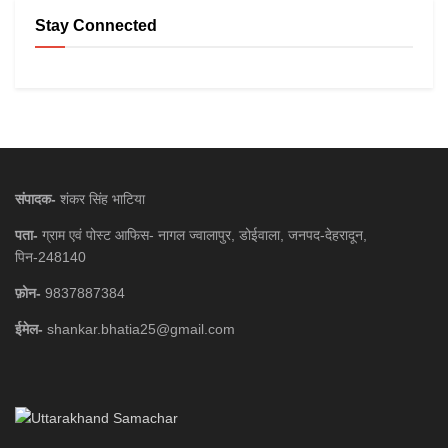
Stay Connected
संपादक-
शंकर सिंह भाटिया
पता-
ग्राम एवं पोस्ट आफिस- नागल ज्वालापुर, डोईवाला, जनपद-देहरादून,
पिन-248140
फ़ोन-
9837887384
ईमेल-
shankar.bhatia25@gmail.com