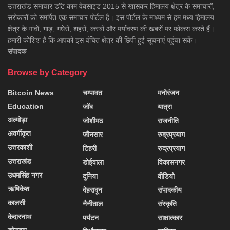
उत्तराखंड समाचार डाॅट काम वेबसाइड 2015 से खासकर हिमालय क्षेत्र के समाचारों,
सरोकारों को समर्पित एक समाचार पोर्टल है। इस पोर्टल के माध्यम से हम मध्य हिमालय
क्षेत्र के गांवों, गाड़, गधेरों, शहरों, कस्बों और पर्यावरण की खबरों पर फोकस करते हैं।
हमारी कोशिश है कि आपको इस वंचित क्षेत्र की छिपी हुई सूचनाएं पहुंचा सकें।
संपादक
Browse by Category
Bitcoin News
चम्पावत
मनोरंजन
Education
जॉब
यात्रा
अल्मोड़ा
जोशीमठ
राजनीति
अवर्गीकृत
जौनसार
रुद्रप्रयाग
उत्तरकाशी
टिहरी
रुद्रप्रयाग
उत्तराखंड
डोईवाला
विकासनगर
उधमसिंह नगर
दुनिया
वीडियो
ऋषिकेश
देहरादून
संपादकीय
कालसी
नैनीताल
संस्कृति
केदारनाथ
पर्यटन
साक्षात्कार