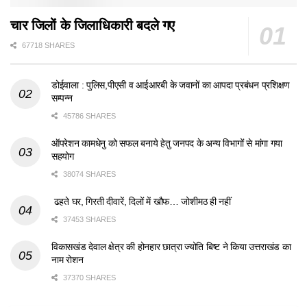
चार जिलों के जिलाधिकारी बदले गए
67718 SHARES
डोईवाला : पुलिस,पीएसी व आईआरबी के जवानों का आपदा प्रबंधन प्रशिक्षण
सम्पन्न
45786 SHARES
ऑपरेशन कामधेनु को सफल बनाये हेतु जनपद के अन्य विभागों से मांगा गया
सहयोग
38074 SHARES
ढहते घर, गिरती दीवारें, दिलों में खौफ… जोशीमठ ही नहीं
37453 SHARES
विकासखंड देवाल क्षेत्र की होनहार छात्रा ज्योति बिष्ट ने किया उत्तराखंड का
नाम रोशन
37370 SHARES