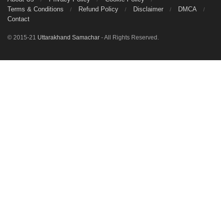
Terms & Conditions
Refund Policy
Disclaimer
DMCA
Contact
© 2015-21
Uttarakhand Samachar
- All Rights Reserved.