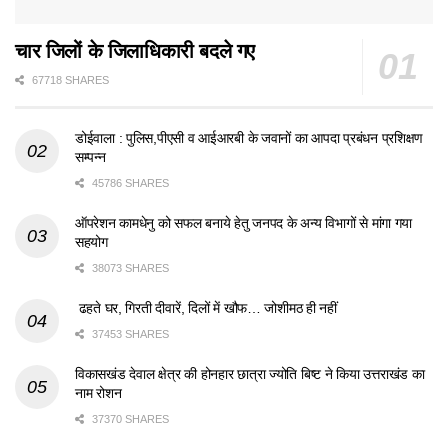
चार जिलों के जिलाधिकारी बदले गए
67718 SHARES
डोईवाला : पुलिस,पीएसी व आईआरबी के जवानों का आपदा प्रबंधन प्रशिक्षण
सम्पन्न
45786 SHARES
ऑपरेशन कामधेनु को सफल बनाये हेतु जनपद के अन्य विभागों से मांगा गया
सहयोग
38073 SHARES
ढहते घर, गिरती दीवारें, दिलों में खौफ… जोशीमठ ही नहीं
37453 SHARES
विकासखंड देवाल क्षेत्र की होनहार छात्रा ज्योति बिष्ट ने किया उत्तराखंड का
नाम रोशन
37370 SHARES