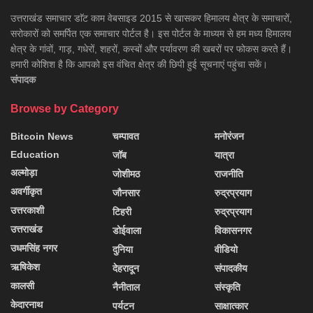
उत्तराखंड समाचार डाॅट काम वेबसाइड 2015 से खासकर हिमालय क्षेत्र के समाचारों,
सरोकारों को समर्पित एक समाचार पोर्टल है। इस पोर्टल के माध्यम से हम मध्य हिमालय
क्षेत्र के गांवों, गाड़, गधेरों, शहरों, कस्बों और पर्यावरण की खबरों पर फोकस करते हैं।
हमारी कोशिश है कि आपको इस वंचित क्षेत्र की छिपी हुई सूचनाएं पहुंचा सकें।
संपादक
Browse by Category
Bitcoin News
चम्पावत
मनोरंजन
Education
जॉब
यात्रा
अल्मोड़ा
जोशीमठ
राजनीति
अवर्गीकृत
जौनसार
रुद्रप्रयाग
उत्तरकाशी
टिहरी
रुद्रप्रयाग
उत्तराखंड
डोईवाला
विकासनगर
उधमसिंह नगर
दुनिया
वीडियो
ऋषिकेश
देहरादून
संपादकीय
कालसी
नैनीताल
संस्कृति
केदारनाथ
पर्यटन
साक्षात्कार