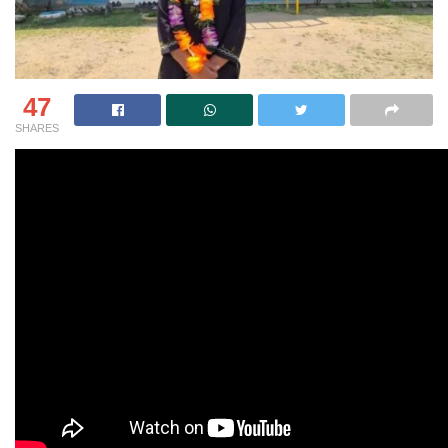
47
SHARES