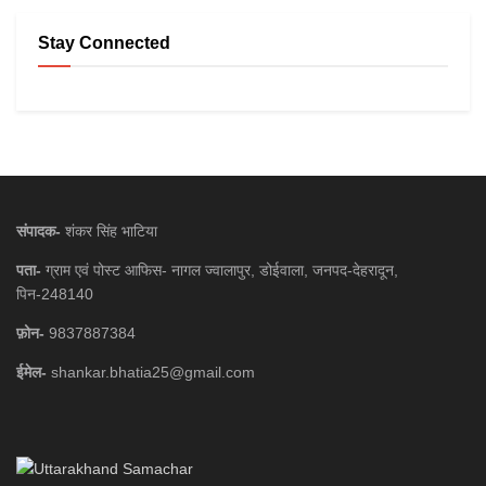
Stay Connected
संपादक-
शंकर सिंह भाटिया
पता-
ग्राम एवं पोस्ट आफिस- नागल ज्वालापुर, डोईवाला, जनपद-देहरादून,
पिन-248140
फ़ोन-
9837887384
ईमेल-
shankar.bhatia25@gmail.com