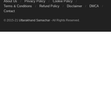
About Us
Privacy Policy
Cookie Policy
Terms & Conditions
Refund Policy
Disclaimer
DMCA
Contact
© 2015-21
Uttarakhand Samachar
- All Rights Reserved.