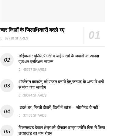
चार जिलों के जिलाधिकारी बदले गए
67718 SHARES
डोईवाला : पुलिस,पीएसी व आईआरबी के जवानों का आपदा
प्रबंधन प्रशिक्षण सम्पन्न
45787 SHARES
ऑपरेशन कामधेनु को सफल बनाये हेतु जनपद के अन्य विभागों
से मांगा गया सहयोग
38074 SHARES
ढहते घर, गिरती दीवारें, दिलों में खौफ… जोशीमठ ही नहीं
37453 SHARES
विकासखंड देवाल क्षेत्र की होनहार छात्रा ज्योति बिष्ट ने किया
उत्तराखंड का नाम रोशन