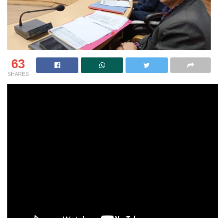
63
SHARES