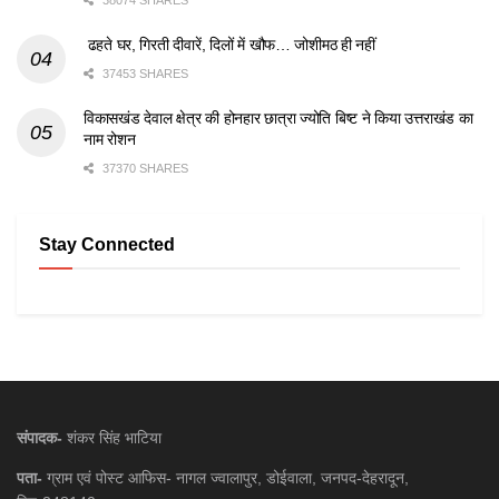
ढहते घर, गिरती दीवारें, दिलों में खौफ… जोशीमठ ही नहीं
37453 SHARES
विकासखंड देवाल क्षेत्र की होनहार छात्रा ज्योति बिष्ट ने किया उत्तराखंड का
नाम रोशन
37370 SHARES
Stay Connected
संपादक-
शंकर सिंह भाटिया
पता-
ग्राम एवं पोस्ट आफिस- नागल ज्वालापुर, डोईवाला, जनपद-देहरादून,