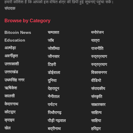
हमारी कोशिश है कि आपको इस वंचित क्षेत्र की छिपी हुई सूचनाएं पहुंचा सकें।
संपादक
Browse by Category
Bitcoin News
चम्पावत
मनोरंजन
Education
जॉब
यात्रा
अल्मोड़ा
जोशीमठ
राजनीति
अवर्गीकृत
जौनसार
रुद्रप्रयाग
उत्तरकाशी
टिहरी
रुद्रप्रयाग
उत्तराखंड
डोईवाला
विकासनगर
उधमसिंह नगर
दुनिया
वीडियो
ऋषिकेश
देहरादून
संपादकीय
कालसी
नैनीताल
संस्कृति
केदारनाथ
पर्यटन
साक्षात्कार
कोटद्वार
पिथौरागढ़
साहित्य
क्राइम
पौड़ी गढ़वाल
साहिया
खेल
बद्रीनाथ
हरिद्वार