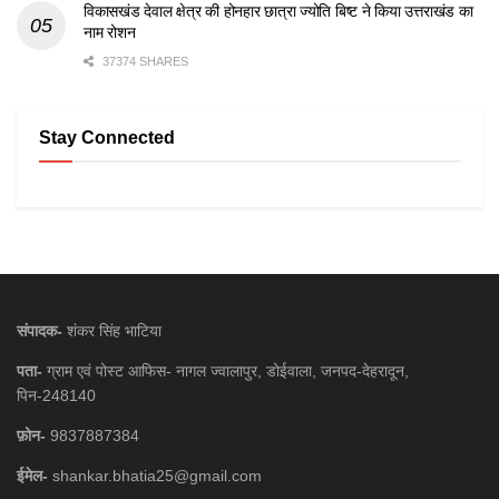
विकासखंड देवाल क्षेत्र की होनहार छात्रा ज्योति बिष्ट ने किया उत्तराखंड का
नाम रोशन
37374 SHARES
Stay Connected
संपादक-
शंकर सिंह भाटिया
पता-
ग्राम एवं पोस्ट आफिस- नागल ज्वालापुर, डोईवाला, जनपद-देहरादून,
पिन-248140
फ़ोन-
9837887384
ईमेल-
shankar.bhatia25@gmail.com