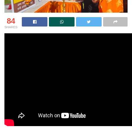
84
SHARES