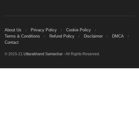
About Us
Privacy Policy
Cookie Policy
Terms & Conditions
Refund Policy
Disclaimer
DMCA
Contact
© 2015-21
Uttarakhand Samachar
- All Rights Reserved.