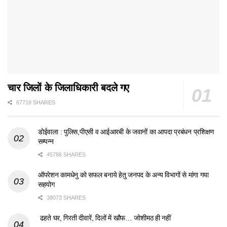
चार जिलों के जिलाधिकारी बदले गए
67718 SHARES
डोईवाला : पुलिस,पीएसी व आईआरबी के जवानों का आपदा प्रबंधन प्रशिक्षण
सम्पन्न
45786 SHARES
ऑपरेशन कामधेनु को सफल बनाये हेतु जनपद के अन्य विभागों से मांगा गया
सहयोग
38073 SHARES
ढहते घर, गिरती दीवारें, दिलों में खौफ… जोशीमठ ही नहीं