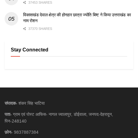
37453 SHARES
विकासखंड देवाल क्षेत्र की होनहार छात्रा ज्योति बिष्ट ने किया उत्तराखंड का
नाम रोशन
37370 SHARES
Stay Connected
संपादक-
शंकर सिंह भाटिया
पता-
ग्राम एवं पोस्ट आफिस- नागल ज्वालापुर, डोईवाला, जनपद-देहरादून,
पिन-248140
फ़ोन-
9837887384