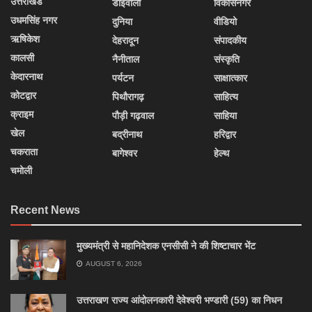
उत्तराखंड
डोईवाला
विकासनगर
उधमसिंह नगर
दुनिया
वीडियो
ऋषिकेश
देहरादून
संपादकीय
कालसी
नैनीताल
संस्कृति
केदारनाथ
पर्यटन
साक्षात्कार
कोटद्वार
पिथौरागढ़
साहित्य
क्राइम
पौड़ी गढ़वाल
साहिया
खेल
बद्रीनाथ
हरिद्वार
चकराता
बागेश्वर
हेल्थ
चमोली
Recent News
मुख्यमंत्री से महानिदेशक एनसीसी ने की शिष्टाचार भेंट
AUGUST 6, 2026
उत्तराखण राज्य आंदोलनकारी देवेश्वरी भण्डारी (59) का निधन