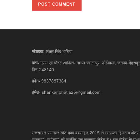
संपादक-
शंकर सिंह भाटिया
पता-
ग्राम एवं पोस्ट आफिस- नागल ज्वालापुर, डोईवाला, जनपद-देहरादू
पिन-248140
फ़ोन-
9837887384
ईमेल-
shankar.bhatia25@gmail.com
उत्तराखंड समाचार डाॅट काम वेबसाइड 2015 से खासकर हिमालय क्षेत्र 
समाचारों, सरोकारों को समर्पित एक समाचार पोर्टल है। इस पोर्टल के माध्