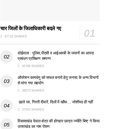
चार जिलों के जिलाधिकारी बदले गए
67718 SHARES
डोईवाला : पुलिस,पीएसी व आईआरबी के जवानों का आपदा
प्रबंधन प्रशिक्षण सम्पन्न
45786 SHARES
ऑपरेशन कामधेनु को सफल बनाये हेतु जनपद के अन्य विभागों
से मांगा गया सहयोग
38073 SHARES
ढहते घर, गिरती दीवारें, दिलों में खौफ… जोशीमठ ही नहीं
37453 SHARES
विकासखंड देवाल क्षेत्र की होनहार छात्रा ज्योति बिष्ट ने किया
उत्तराखंड का नाम रोशन