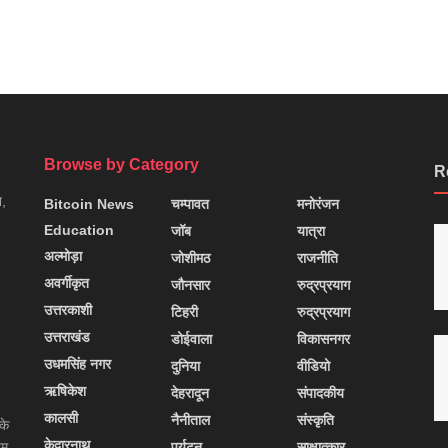
Browse by Category
R
न,
Bitcoin News
चम्पावत
मनोरंजन
Education
जॉब
यात्रा
अल्मोड़ा
जोशीमठ
राजनीति
अवर्गीकृत
जौनसार
रुद्रप्रयाग
उत्तरकाशी
टिहरी
रुद्रप्रयाग
उत्तराखंड
डोईवाला
विकासनगर
उधमसिंह नगर
दुनिया
वीडियो
ऋषिकेश
देहरादून
संपादकीय
कालसी
नैनीताल
संस्कृति
के
केदारनाथ
यम
पर्यटन
साक्षात्कार