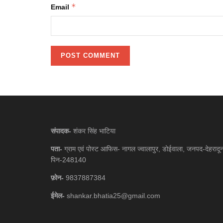
*
Email
संपादक-
शंकर सिंह भाटिया
पता-
ग्राम एवं पोस्ट आफिस- नागल ज्वालापुर, डोईवाला, जनपद-देहरादू
पिन-248140
फ़ोन-
9837887384
ईमेल-
shankar.bhatia25@gmail.com