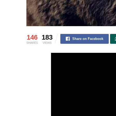
146
183
Share on Facebook
SHARES
VIEWS