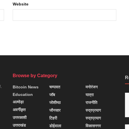
Website
Browse by Category
R
न,
Bitcoin News
चम्पावत
मनोरंजन
Education
जॉब
यात्रा
अल्मोड़ा
जोशीमठ
राजनीति
अवर्गीकृत
जौनसार
रुद्रप्रयाग
उत्तरकाशी
टिहरी
रुद्रप्रयाग
उत्तराखंड
डोईवाला
विकासनगर