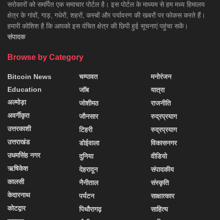
सरोकारों को समर्पित एक समाचार पोर्टल है। इस पोर्टल के माध्यम से हम मध्य हिमालय
क्षेत्र के गांवों, गाड़, गधेरों, शहरों, कस्बों और पर्यावरण की खबरों पर फोकस करते हैं।
हमारी कोशिश है कि आपको इस वंचित क्षेत्र की छिपी हुई सूचनाएं पहुंचा सकें।
संपादक
Browse by Category
Bitcoin News
चम्पावत
मनोरंजन
Education
जॉब
यात्रा
अल्मोड़ा
जोशीमठ
राजनीति
अवर्गीकृत
जौनसार
रुद्रप्रयाग
उत्तरकाशी
टिहरी
रुद्रप्रयाग
उत्तराखंड
डोईवाला
विकासनगर
उधमसिंह नगर
दुनिया
वीडियो
ऋषिकेश
देहरादून
संपादकीय
कालसी
नैनीताल
संस्कृति
केदारनाथ
पर्यटन
साक्षात्कार
कोटद्वार
पिथौरागढ़
साहित्य