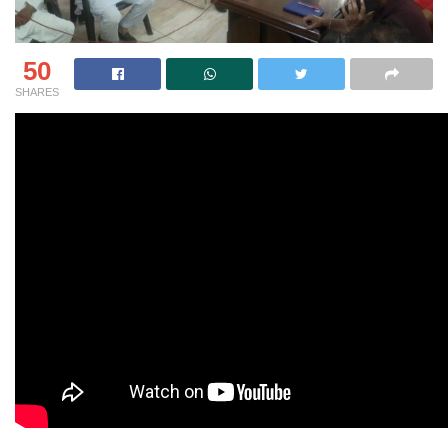
50
SHARES