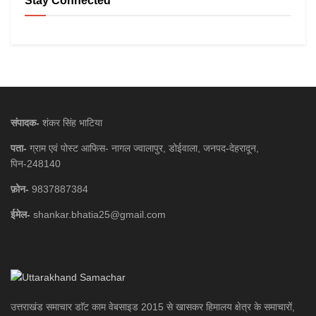
Stay Connected
संपादक-
शंकर सिंह भाटिया
पता-
ग्राम एवं पोस्ट आफिस- नागल ज्वालापुर, डोईवाला, जनपद-देहरादून,
पिन-248140
फ़ोन-
9837887384
ईमेल-
shankar.bhatia25@gmail.com
उत्तराखंड समाचार डाॅट काम वेबसाइड 2015 से खासकर हिमालय क्षेत्र के समाचारों,