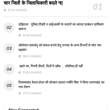
चार जिलों के जिलाधिकारी बदले गए
67718 SHARES
डोईवाला : पुलिस,पीएसी व आईआरबी के जवानों का आपदा प्रबंधन प्रशिक्षण
सम्पन्न
45786 SHARES
ऑपरेशन कामधेनु को सफल बनाये हेतु जनपद के अन्य विभागों से मांगा गया
सहयोग
38073 SHARES
ढहते घर, गिरती दीवारें, दिलों में खौफ… जोशीमठ ही नहीं
37453 SHARES
विकासखंड देवाल क्षेत्र की होनहार छात्रा ज्योति बिष्ट ने किया उत्तराखंड का
नाम रोशन
37370 SHARES