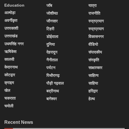
Education
जॉब
यात्रा
अल्मोड़ा
जोशीमठ
राजनीति
अवर्गीकृत
जौनसार
रुद्रप्रयाग
उत्तरकाशी
टिहरी
रुद्रप्रयाग
उत्तराखंड
डोईवाला
विकासनगर
उधमसिंह नगर
दुनिया
वीडियो
ऋषिकेश
देहरादून
संपादकीय
कालसी
नैनीताल
संस्कृति
केदारनाथ
पर्यटन
साक्षात्कार
कोटद्वार
पिथौरागढ़
साहित्य
क्राइम
पौड़ी गढ़वाल
साहिया
खेल
बद्रीनाथ
हरिद्वार
चकराता
बागेश्वर
हेल्थ
चमोली
Recent News