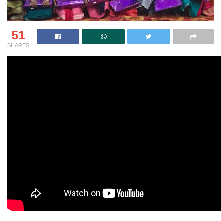
51
SHARES