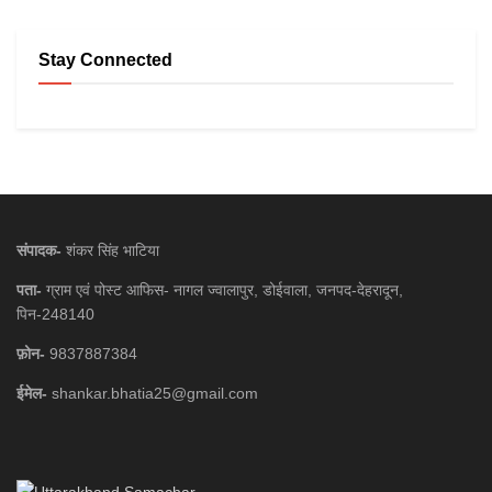
Stay Connected
संपादक-
शंकर सिंह भाटिया
पता-
ग्राम एवं पोस्ट आफिस- नागल ज्वालापुर, डोईवाला, जनपद-देहरादून,
पिन-248140
फ़ोन-
9837887384
ईमेल-
shankar.bhatia25@gmail.com