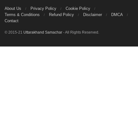
About Us
Privacy Policy
Cookie Policy
Terms & Conditions
Refund Policy
Disclaimer
DMCA
Contact
© 2015-21
Uttarakhand Samachar
- All Rights Reserved.