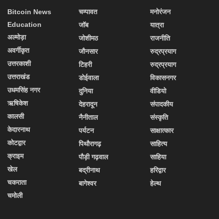
Bitcoin News
चम्पावत
मनोरंजन
Education
जॉब
यात्रा
अल्मोड़ा
जोशीमठ
राजनीति
अवर्गीकृत
जौनसार
रुद्रप्रयाग
उत्तरकाशी
टिहरी
रुद्रप्रयाग
उत्तराखंड
डोईवाला
विकासनगर
उधमसिंह नगर
दुनिया
वीडियो
ऋषिकेश
देहरादून
संपादकीय
कालसी
नैनीताल
संस्कृति
केदारनाथ
पर्यटन
साक्षात्कार
कोटद्वार
पिथौरागढ़
साहित्य
क्राइम
पौड़ी गढ़वाल
साहिया
खेल
बद्रीनाथ
हरिद्वार
चकराता
बागेश्वर
हेल्थ
चमोली