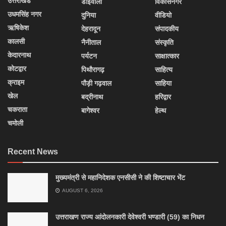
उत्तराखंड
डोईवाला
विकासनगर
उधमसिंह नगर
दुनिया
वीडियो
ऋषिकेश
देहरादून
संपादकीय
कालसी
नैनीताल
संस्कृति
केदारनाथ
पर्यटन
साक्षात्कार
कोटद्वार
पिथौरागढ़
साहित्य
क्राइम
पौड़ी गढ़वाल
साहिया
खेल
बद्रीनाथ
हरिद्वार
चकराता
बागेश्वर
हेल्थ
चमोली
Recent News
मुख्यमंत्री से महानिदेशक एनसीसी ने की शिष्टाचार भेंट
AUGUST 6, 2026
उत्तराखण राज्य आंदोलनकारी देवेश्वरी भण्डारी (59) का निधन