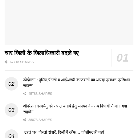
चार जिलों के जिलाधिकारी बदले गए
67718 SHARES
डोईवाला : पुलिस,पीएसी व आईआरबी के जवानों का आपदा प्रबंधन प्रशिक्षण
सम्पन्न
45786 SHARES
ऑपरेशन कामधेनु को सफल बनाये हेतु जनपद के अन्य विभागों से मांगा गया
सहयोग
38073 SHARES
ढहते घर, गिरती दीवारें, दिलों में खौफ… जोशीमठ ही नहीं