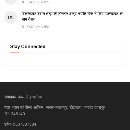
37453 SHARES
विकासखंड देवाल क्षेत्र की होनहार छात्रा ज्योति बिष्ट ने किया उत्तराखंड का
नाम रोशन
37370 SHARES
Stay Connected
संपादक-
शंकर सिंह भाटिया
पता-
ग्राम एवं पोस्ट आफिस- नागल ज्वालापुर, डोईवाला, जनपद-देहरादून,
पिन-248140
फ़ोन-
9837887384