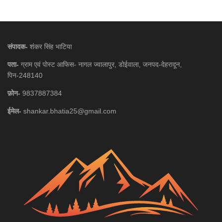
संपादक-
शंकर सिंह भाटिया
पता-
ग्राम एवं पोस्ट आफिस- नागल ज्वालापुर, डोईवाला, जनपद-देहरादून,
पिन-248140
फ़ोन-
9837887384
ईमेल-
shankar.bhatia25@gmail.com