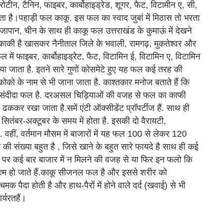
प्रोटीन, टैनिन, फाइबर, कार्बोहाइड्रेड, शूगर, फैट, विटामीन ए, सी,
ा है।पहाड़ी फल काकू. इस फल का स्वाद जुबां में मिठास तो भरता
जापान, चीन के साथ ही काकू फल उत्तराखंड के कुमाऊं में देखने
ाकी है खासकर नैनीताल जिले के भवाली, रामगढ़, मुकतेश्वर और
में फाइबर, कार्बोहाइड्रेट, फैट, विटामिन ई, विटामिन ए, विटामिन
या जाता है. इतने सारे गुणों कोसमेटे हुए यह फल कई तरह की
से कोको के नाम से भी जाना जाता है. काश्तकार मनोज बताते हैं कि
ओं का पसंदीदा फल है. दरअसल चिड़ियाओं की वजह से फल का काफी
ढककर रखा जाता है.समें एंटी ऑक्सीडेंट प्रॉपर्टीज हैं. साथ ही
सितंबर-अक्टूबर के समय में होता है. इसकी दो वैरायटी,
 वहीं, वर्तमान मौसम में बाजारों में यह फल 100 से लेकर 120
 की संख्या बहुत है , जिसे खाने के बहुत सारे फायदे है साथ ही कई
ै पर कई बार बाजार में न मिलने की वजह से या फिर इन फलो कि
खत्म हो जाते हैं.काकू सीजनल फल है और इससे शरीर को
मक पैदा होती है और हाथ-पैरों में होने वाले दर्द (खवाई) से भी
र्यरतहैं।