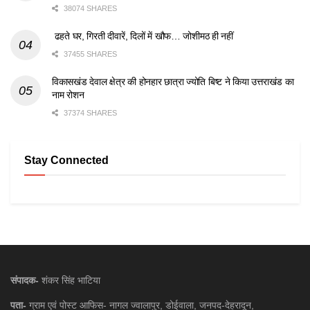
38074 SHARES
ढहते घर, गिरती दीवारें, दिलों में खौफ… जोशीमठ ही नहीं
37455 SHARES
विकासखंड देवाल क्षेत्र की होनहार छात्रा ज्योति बिष्ट ने किया उत्तराखंड का
नाम रोशन
37374 SHARES
Stay Connected
संपादक-
शंकर सिंह भाटिया
पता-
ग्राम एवं पोस्ट आफिस- नागल ज्वालापुर, डोईवाला, जनपद-देहरादून,