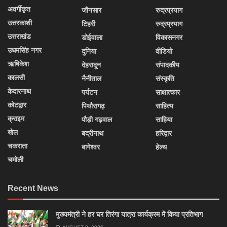
अवर्गीकृत
जौनसार
रुद्रप्रयाग
उत्तरकाशी
टिहरी
रुद्रप्रयाग
उत्तराखंड
डोईवाला
विकासनगर
उधमसिंह नगर
दुनिया
वीडियो
ऋषिकेश
देहरादून
संपादकीय
कालसी
नैनीताल
संस्कृति
केदारनाथ
पर्यटन
साक्षात्कार
कोटद्वार
पिथौरागढ़
साहित्य
क्राइम
पौड़ी गढ़वाल
साहिया
खेल
बद्रीनाथ
हरिद्वार
चकराता
बागेश्वर
हेल्थ
चमोली
Recent News
मुख्यमंत्री ने हर घर तिरंगा यात्रा कार्यक्रम में किया प्रतिभाग