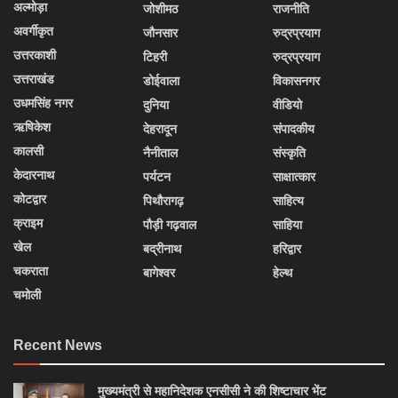
अल्मोड़ा
जोशीमठ
राजनीति
अवर्गीकृत
जौनसार
रुद्रप्रयाग
उत्तरकाशी
टिहरी
रुद्रप्रयाग
उत्तराखंड
डोईवाला
विकासनगर
उधमसिंह नगर
दुनिया
वीडियो
ऋषिकेश
देहरादून
संपादकीय
कालसी
नैनीताल
संस्कृति
केदारनाथ
पर्यटन
साक्षात्कार
कोटद्वार
पिथौरागढ़
साहित्य
क्राइम
पौड़ी गढ़वाल
साहिया
खेल
बद्रीनाथ
हरिद्वार
चकराता
बागेश्वर
हेल्थ
चमोली
Recent News
मुख्यमंत्री से महानिदेशक एनसीसी ने की शिष्टाचार भेंट