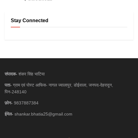
Stay Connected
संपादक-
शंकर सिंह भाटिया
पता-
ग्राम एवं पोस्ट आफिस- नागल ज्वालापुर, डोईवाला, जनपद-देहरादून,
पिन-248140
फ़ोन-
9837887384
ईमेल-
shankar.bhatia25@gmail.com