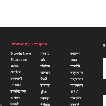
Browse by Category
R
न,
Bitcoin News
चम्पावत
मनोरंजन
Education
जॉब
यात्रा
अल्मोड़ा
जोशीमठ
राजनीति
अवर्गीकृत
जौनसार
रुद्रप्रयाग
उत्तरकाशी
टिहरी
रुद्रप्रयाग
उत्तराखंड
डोईवाला
विकासनगर
उधमसिंह नगर
दुनिया
वीडियो
ऋषिकेश
देहरादून
संपादकीय
कालसी
नैनीताल
संस्कृति