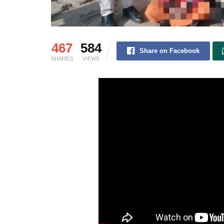
467
584
Share on Facebook
SHARES
VIEWS