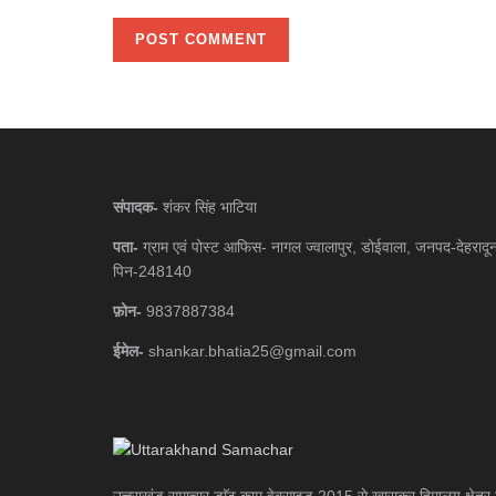
संपादक-
शंकर सिंह भाटिया
पता-
ग्राम एवं पोस्ट आफिस- नागल ज्वालापुर, डोईवाला, जनपद-देहरादू
पिन-248140
फ़ोन-
9837887384
ईमेल-
shankar.bhatia25@gmail.com