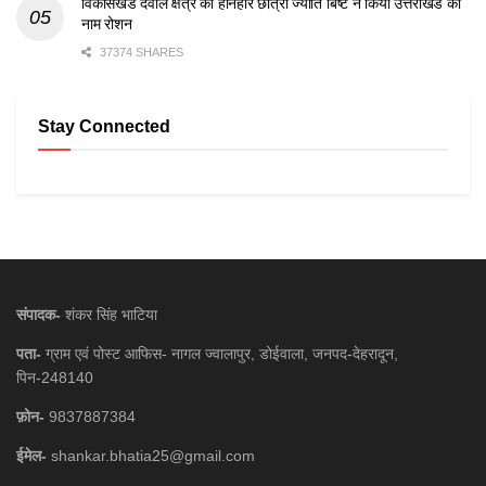
विकासखंड देवाल क्षेत्र की होनहार छात्रा ज्योति बिष्ट ने किया उत्तराखंड का
नाम रोशन
37374 SHARES
Stay Connected
संपादक-
शंकर सिंह भाटिया
पता-
ग्राम एवं पोस्ट आफिस- नागल ज्वालापुर, डोईवाला, जनपद-देहरादून,
पिन-248140
फ़ोन-
9837887384
ईमेल-
shankar.bhatia25@gmail.com