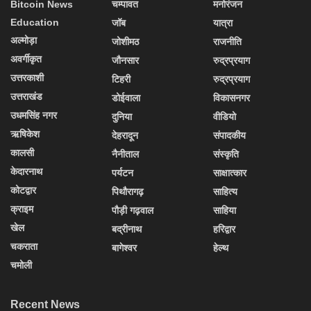
Bitcoin News
चम्पावत
मनोरंजन
Education
जॉब
यात्रा
अल्मोड़ा
जोशीमठ
राजनीति
अवर्गीकृत
जौनसार
रुद्रप्रयाग
उत्तरकाशी
टिहरी
रुद्रप्रयाग
उत्तराखंड
डोईवाला
विकासनगर
उधमसिंह नगर
दुनिया
वीडियो
ऋषिकेश
देहरादून
संपादकीय
कालसी
नैनीताल
संस्कृति
केदारनाथ
पर्यटन
साक्षात्कार
कोटद्वार
पिथौरागढ़
साहित्य
क्राइम
पौड़ी गढ़वाल
साहिया
खेल
बद्रीनाथ
हरिद्वार
चकराता
बागेश्वर
हेल्थ
चमोली
Recent News