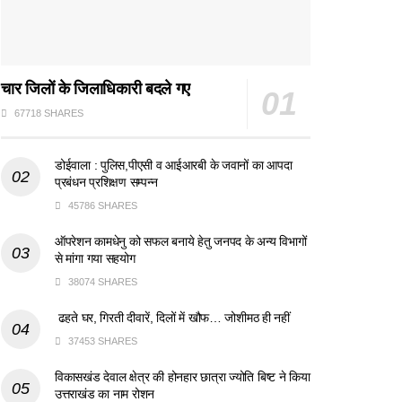
चार जिलों के जिलाधिकारी बदले गए
67718 SHARES
डोईवाला : पुलिस,पीएसी व आईआरबी के जवानों का आपदा
प्रबंधन प्रशिक्षण सम्पन्न
45786 SHARES
ऑपरेशन कामधेनु को सफल बनाये हेतु जनपद के अन्य विभागों
से मांगा गया सहयोग
38074 SHARES
ढहते घर, गिरती दीवारें, दिलों में खौफ… जोशीमठ ही नहीं
37453 SHARES
विकासखंड देवाल क्षेत्र की होनहार छात्रा ज्योति बिष्ट ने किया
उत्तराखंड का नाम रोशन