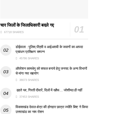
चार जिलों के जिलाधिकारी बदले गए
67718 SHARES
डोईवाला : पुलिस,पीएसी व आईआरबी के जवानों का आपदा
प्रबंधन प्रशिक्षण सम्पन्न
45786 SHARES
ऑपरेशन कामधेनु को सफल बनाये हेतु जनपद के अन्य विभागों
से मांगा गया सहयोग
38073 SHARES
ढहते घर, गिरती दीवारें, दिलों में खौफ… जोशीमठ ही नहीं
37453 SHARES
विकासखंड देवाल क्षेत्र की होनहार छात्रा ज्योति बिष्ट ने किया
उत्तराखंड का नाम रोशन