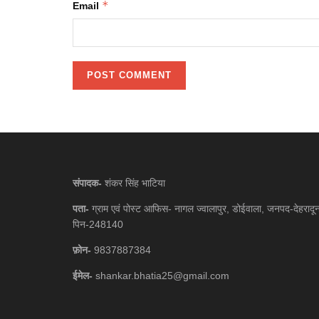
*
Email
संपादक-
शंकर सिंह भाटिया
पता-
ग्राम एवं पोस्ट आफिस- नागल ज्वालापुर, डोईवाला, जनपद-देहरादू
पिन-248140
फ़ोन-
9837887384
ईमेल-
shankar.bhatia25@gmail.com