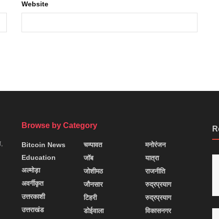
Website
Browse by Category
R
न,
Bitcoin News
चम्पावत
मनोरंजन
Education
जॉब
यात्रा
अल्मोड़ा
जोशीमठ
राजनीति
अवर्गीकृत
जौनसार
रुद्रप्रयाग
उत्तरकाशी
टिहरी
रुद्रप्रयाग
उत्तराखंड
डोईवाला
विकासनगर