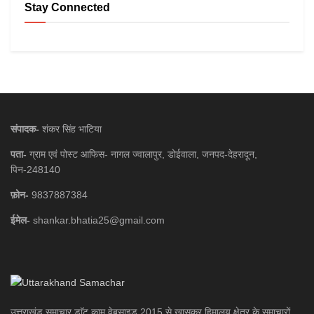
Stay Connected
संपादक-
शंकर सिंह भाटिया
पता-
ग्राम एवं पोस्ट आफिस- नागल ज्वालापुर, डोईवाला, जनपद-देहरादून,
पिन-248140
फ़ोन-
9837887384
ईमेल-
shankar.bhatia25@gmail.com
उत्तराखंड समाचार डाॅट काम वेबसाइड 2015 से खासकर हिमालय क्षेत्र के समाचारों,