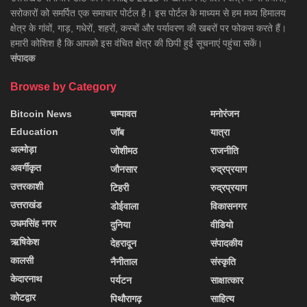
सरोकारों को समर्पित एक समाचार पोर्टल है। इस पोर्टल के माध्यम से हम मध्य हिमालय
क्षेत्र के गांवों, गाड़, गधेरों, शहरों, कस्बों और पर्यावरण की खबरों पर फोकस करते हैं।
हमारी कोशिश है कि आपको इस वंचित क्षेत्र की छिपी हुई सूचनाएं पहुंचा सकें।
संपादक
Browse by Category
Bitcoin News
चम्पावत
मनोरंजन
Education
जॉब
यात्रा
अल्मोड़ा
जोशीमठ
राजनीति
अवर्गीकृत
जौनसार
रुद्रप्रयाग
उत्तरकाशी
टिहरी
रुद्रप्रयाग
उत्तराखंड
डोईवाला
विकासनगर
उधमसिंह नगर
दुनिया
वीडियो
ऋषिकेश
देहरादून
संपादकीय
कालसी
नैनीताल
संस्कृति
केदारनाथ
पर्यटन
साक्षात्कार
कोटद्वार
पिथौरागढ़
साहित्य