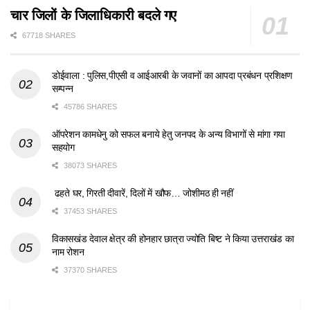
चार जिलों के जिलाधिकारी बदले गए
67718 SHARES
डोईवाला : पुलिस,पीएसी व आईआरबी के जवानों का आपदा प्रबंधन प्रशिक्षण
सम्पन्न
45786 SHARES
ऑपरेशन कामधेनु को सफल बनाये हेतु जनपद के अन्य विभागों से मांगा गया
सहयोग
38073 SHARES
ढहते घर, गिरती दीवारें, दिलों में खौफ… जोशीमठ ही नहीं
37453 SHARES
विकासखंड देवाल क्षेत्र की होनहार छात्रा ज्योति बिष्ट ने किया उत्तराखंड का
नाम रोशन
37370 SHARES