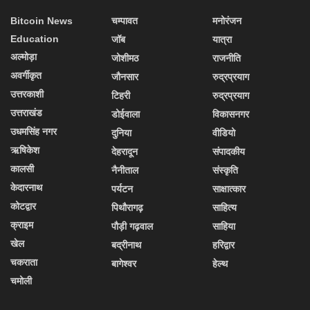
Bitcoin News
चम्पावत
मनोरंजन
Education
जॉब
यात्रा
अल्मोड़ा
जोशीमठ
राजनीति
अवर्गीकृत
जौनसार
रुद्रप्रयाग
उत्तरकाशी
टिहरी
रुद्रप्रयाग
उत्तराखंड
डोईवाला
विकासनगर
उधमसिंह नगर
दुनिया
वीडियो
ऋषिकेश
देहरादून
संपादकीय
कालसी
नैनीताल
संस्कृति
केदारनाथ
पर्यटन
साक्षात्कार
कोटद्वार
पिथौरागढ़
साहित्य
क्राइम
पौड़ी गढ़वाल
साहिया
खेल
बद्रीनाथ
हरिद्वार
चकराता
बागेश्वर
हेल्थ
चमोली