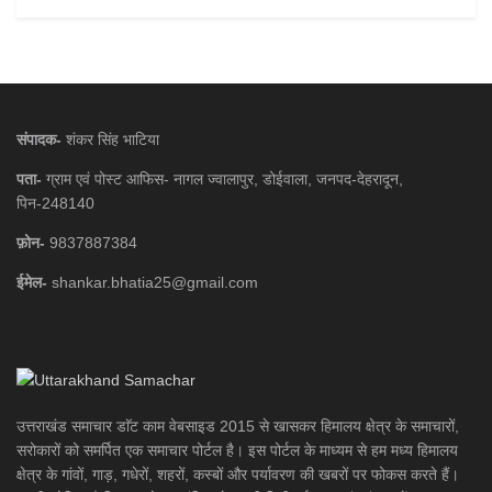
संपादक-
शंकर सिंह भाटिया
पता-
ग्राम एवं पोस्ट आफिस- नागल ज्वालापुर, डोईवाला, जनपद-देहरादून,
पिन-248140
फ़ोन-
9837887384
ईमेल-
shankar.bhatia25@gmail.com
उत्तराखंड समाचार डाॅट काम वेबसाइड 2015 से खासकर हिमालय क्षेत्र के समाचारों,
सरोकारों को समर्पित एक समाचार पोर्टल है। इस पोर्टल के माध्यम से हम मध्य हिमालय
क्षेत्र के गांवों, गाड़, गधेरों, शहरों, कस्बों और पर्यावरण की खबरों पर फोकस करते हैं।