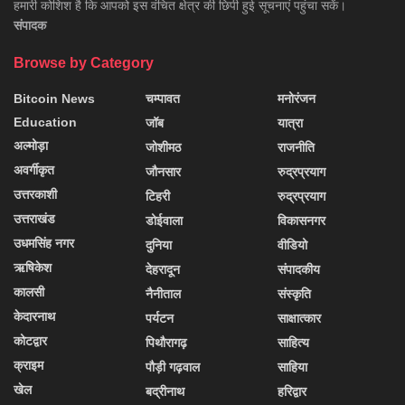
हमारी कोशिश है कि आपको इस वंचित क्षेत्र की छिपी हुई सूचनाएं पहुंचा सकें।
संपादक
Browse by Category
Bitcoin News
चम्पावत
मनोरंजन
Education
जॉब
यात्रा
अल्मोड़ा
जोशीमठ
राजनीति
अवर्गीकृत
जौनसार
रुद्रप्रयाग
उत्तरकाशी
टिहरी
रुद्रप्रयाग
उत्तराखंड
डोईवाला
विकासनगर
उधमसिंह नगर
दुनिया
वीडियो
ऋषिकेश
देहरादून
संपादकीय
कालसी
नैनीताल
संस्कृति
केदारनाथ
पर्यटन
साक्षात्कार
कोटद्वार
पिथौरागढ़
साहित्य
क्राइम
पौड़ी गढ़वाल
साहिया
खेल
बद्रीनाथ
हरिद्वार