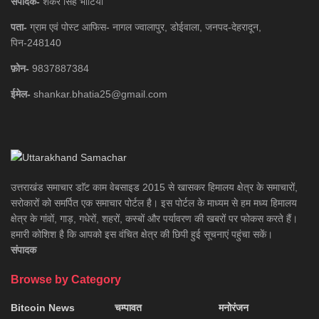
संपादक-
शंकर सिंह भाटिया
पता-
ग्राम एवं पोस्ट आफिस- नागल ज्वालापुर, डोईवाला, जनपद-देहरादून,
पिन-248140
फ़ोन-
9837887384
ईमेल-
shankar.bhatia25@gmail.com
उत्तराखंड समाचार डाॅट काम वेबसाइड 2015 से खासकर हिमालय क्षेत्र के समाचारों,
सरोकारों को समर्पित एक समाचार पोर्टल है। इस पोर्टल के माध्यम से हम मध्य हिमालय
क्षेत्र के गांवों, गाड़, गधेरों, शहरों, कस्बों और पर्यावरण की खबरों पर फोकस करते हैं।
हमारी कोशिश है कि आपको इस वंचित क्षेत्र की छिपी हुई सूचनाएं पहुंचा सकें।
संपादक
Browse by Category
Bitcoin News
चम्पावत
मनोरंजन