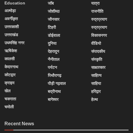
Education
जॉब
यात्रा
अल्मोड़ा
जोशीमठ
राजनीति
अवर्गीकृत
जौनसार
रुद्रप्रयाग
उत्तरकाशी
टिहरी
रुद्रप्रयाग
उत्तराखंड
डोईवाला
विकासनगर
उधमसिंह नगर
दुनिया
वीडियो
ऋषिकेश
देहरादून
संपादकीय
कालसी
नैनीताल
संस्कृति
केदारनाथ
पर्यटन
साक्षात्कार
कोटद्वार
पिथौरागढ़
साहित्य
क्राइम
पौड़ी गढ़वाल
साहिया
खेल
बद्रीनाथ
हरिद्वार
चकराता
बागेश्वर
हेल्थ
चमोली
Recent News