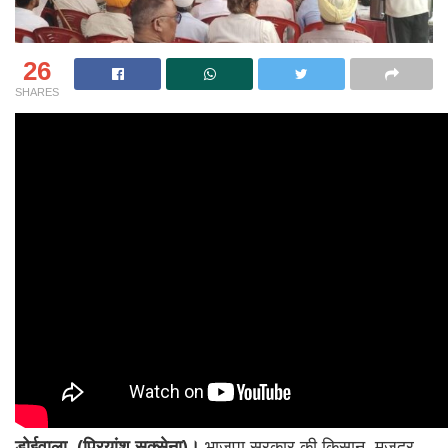
26
SHARES
डोईवाला, (प्रियांशु सक्सेना)।
भाजपा सरकार की किसान, मजदूर,