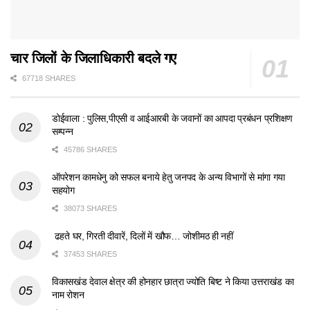
चार जिलों के जिलाधिकारी बदले गए
67718 SHARES
डोईवाला : पुलिस,पीएसी व आईआरबी के जवानों का आपदा प्रबंधन प्रशिक्षण
सम्पन्न
45786 SHARES
ऑपरेशन कामधेनु को सफल बनाये हेतु जनपद के अन्य विभागों से मांगा गया
सहयोग
38073 SHARES
ढहते घर, गिरती दीवारें, दिलों में खौफ… जोशीमठ ही नहीं
37453 SHARES
विकासखंड देवाल क्षेत्र की होनहार छात्रा ज्योति बिष्ट ने किया उत्तराखंड का
नाम रोशन