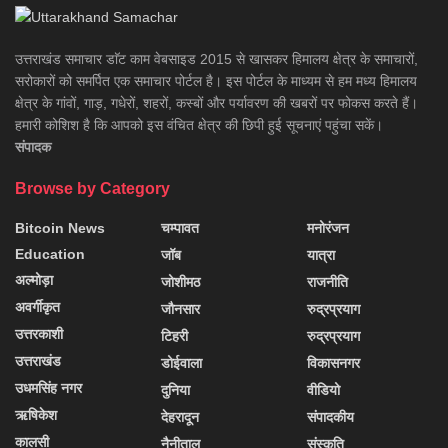
उत्तराखंड समाचार डाॅट काम वेबसाइड 2015 से खासकर हिमालय क्षेत्र के समाचारों,
सरोकारों को समर्पित एक समाचार पोर्टल है। इस पोर्टल के माध्यम से हम मध्य हिमालय
क्षेत्र के गांवों, गाड़, गधेरों, शहरों, कस्बों और पर्यावरण की खबरों पर फोकस करते हैं।
हमारी कोशिश है कि आपको इस वंचित क्षेत्र की छिपी हुई सूचनाएं पहुंचा सकें।
संपादक
Browse by Category
Bitcoin News
चम्पावत
मनोरंजन
Education
जॉब
यात्रा
अल्मोड़ा
जोशीमठ
राजनीति
अवर्गीकृत
जौनसार
रुद्रप्रयाग
उत्तरकाशी
टिहरी
रुद्रप्रयाग
उत्तराखंड
डोईवाला
विकासनगर
उधमसिंह नगर
दुनिया
वीडियो
ऋषिकेश
देहरादून
संपादकीय
कालसी
नैनीताल
संस्कृति