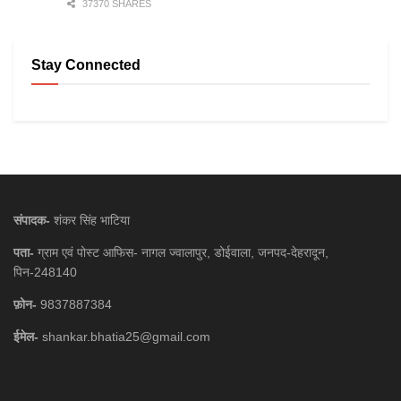
37370 SHARES
Stay Connected
संपादक-
शंकर सिंह भाटिया
पता-
ग्राम एवं पोस्ट आफिस- नागल ज्वालापुर, डोईवाला, जनपद-देहरादून,
पिन-248140
फ़ोन-
9837887384
ईमेल-
shankar.bhatia25@gmail.com