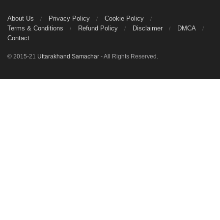
About Us
Privacy Policy
Cookie Policy
Terms & Conditions
Refund Policy
Disclaimer
DMCA
Contact
© 2015-21
Uttarakhand Samachar
- All Rights Reserved.