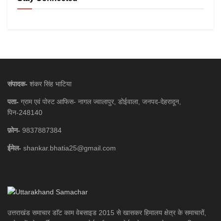
संपादक-
शंकर सिंह भाटिया
पता-
ग्राम एवं पोस्ट आफिस- नागल ज्वालापुर, डोईवाला, जनपद-देहरादून,
पिन-248140
फ़ोन-
9837887384
ईमेल-
shankar.bhatia25@gmail.com
उत्तराखंड समाचार डाॅट काम वेबसाइड 2015 से खासकर हिमालय क्षेत्र के समाचारों,