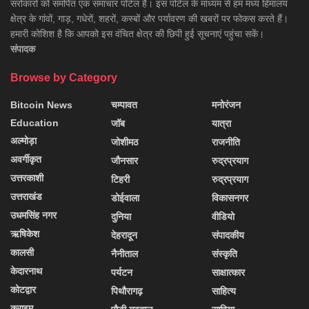
सरोकारों को समर्पित एक समाचार पोर्टल है। इस पोर्टल के माध्यम से हम मध्य हिमालय
क्षेत्र के गांवों, गाड़, गधेरों, शहरों, कस्बों और पर्यावरण की खबरों पर फोकस करते हैं।
हमारी कोशिश है कि आपको इस वंचित क्षेत्र की छिपी हुई सूचनाएं पहुंचा सकें।
संपादक
Browse by Category
Bitcoin News
चम्पावत
मनोरंजन
Education
जॉब
यात्रा
अल्मोड़ा
जोशीमठ
राजनीति
अवर्गीकृत
जौनसार
रुद्रप्रयाग
उत्तरकाशी
टिहरी
रुद्रप्रयाग
उत्तराखंड
डोईवाला
विकासनगर
उधमसिंह नगर
दुनिया
वीडियो
ऋषिकेश
देहरादून
संपादकीय
कालसी
नैनीताल
संस्कृति
केदारनाथ
पर्यटन
साक्षात्कार
कोटद्वार
पिथौरागढ़
साहित्य
क्राइम