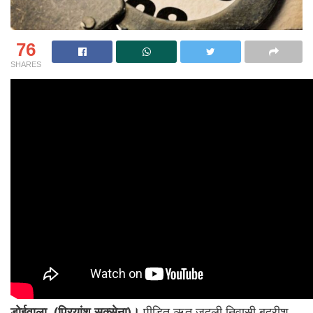
76
SHARES
डोईवाला, (प्रियांशु सक्सेना)।
पीड़ित ऋतु जदली निवासी बद्रीश