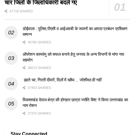
चार जिलों के जिलाधिकारी बदले गए
67718 SHARES
डोईवाला : पुलिस,पीएसी व आईआरबी के जवानों का आपदा प्रबंधन प्रशिक्षण
सम्पन्न
45786 SHARES
ऑपरेशन कामधेनु को सफल बनाये हेतु जनपद के अन्य विभागों से मांगा गया
सहयोग
38073 SHARES
ढहते घर, गिरती दीवारें, दिलों में खौफ… जोशीमठ ही नहीं
37453 SHARES
विकासखंड देवाल क्षेत्र की होनहार छात्रा ज्योति बिष्ट ने किया उत्तराखंड का
नाम रोशन
37370 SHARES
Stay Connected