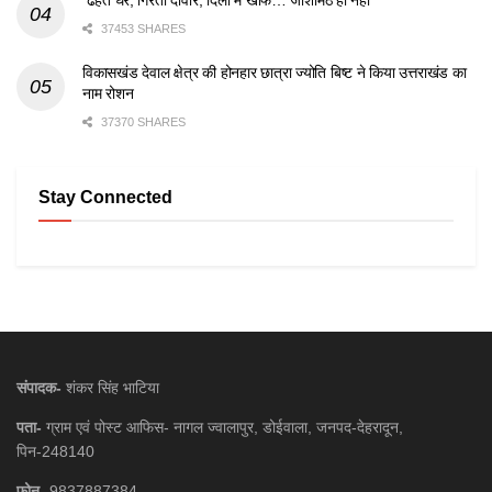
ढहते घर, गिरती दीवारें, दिलों में खौफ… जोशीमठ ही नहीं
37453 SHARES
विकासखंड देवाल क्षेत्र की होनहार छात्रा ज्योति बिष्ट ने किया उत्तराखंड का
नाम रोशन
37370 SHARES
Stay Connected
संपादक-
शंकर सिंह भाटिया
पता-
ग्राम एवं पोस्ट आफिस- नागल ज्वालापुर, डोईवाला, जनपद-देहरादून,
पिन-248140
फ़ोन-
9837887384