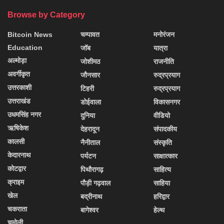
Browse by Category
Bitcoin News
चम्पावत
मनोरंजन
Education
जॉब
यात्रा
अल्मोड़ा
जोशीमठ
राजनीति
अवर्गीकृत
जौनसार
रुद्रप्रयाग
उत्तरकाशी
टिहरी
रुद्रप्रयाग
उत्तराखंड
डोईवाला
विकासनगर
उधमसिंह नगर
दुनिया
वीडियो
ऋषिकेश
देहरादून
संपादकीय
कालसी
नैनीताल
संस्कृति
केदारनाथ
पर्यटन
साक्षात्कार
कोटद्वार
पिथौरागढ़
साहित्य
क्राइम
पौड़ी गढ़वाल
साहिया
खेल
बद्रीनाथ
हरिद्वार
चकराता
बागेश्वर
हेल्थ
चमोली