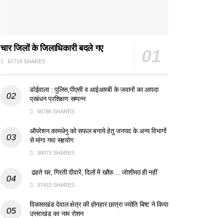
चार जिलों के जिलाधिकारी बदले गए
67718 SHARES
डोईवाला : पुलिस,पीएसी व आईआरबी के जवानों का आपदा
प्रबंधन प्रशिक्षण सम्पन्न
45786 SHARES
ऑपरेशन कामधेनु को सफल बनाये हेतु जनपद के अन्य विभागों
से मांगा गया सहयोग
38073 SHARES
ढहते घर, गिरती दीवारें, दिलों में खौफ… जोशीमठ ही नहीं
37453 SHARES
विकासखंड देवाल क्षेत्र की होनहार छात्रा ज्योति बिष्ट ने किया
उत्तराखंड का नाम रोशन