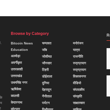
Browse by Category
R
न,
Bitcoin News
चम्पावत
मनोरंजन
Education
जॉब
यात्रा
अल्मोड़ा
जोशीमठ
राजनीति
अवर्गीकृत
जौनसार
रुद्रप्रयाग
उत्तरकाशी
टिहरी
रुद्रप्रयाग
उत्तराखंड
डोईवाला
विकासनगर
उधमसिंह नगर
दुनिया
वीडियो
ऋषिकेश
देहरादून
संपादकीय
कालसी
नैनीताल
संस्कृति
के
केदारनाथ
यम
पर्यटन
साक्षात्कार
ण
कोटद्वार
पिथौरागढ़
साहित्य