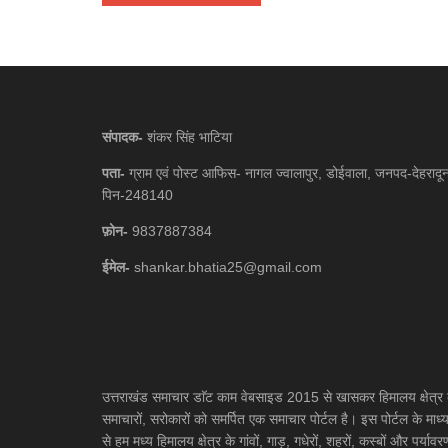
संपादक-
शंकर सिंह भाटिया
पता-
ग्राम एवं पोस्ट आफिस- नागल ज्वालापुर, डोईवाला, जनपद-देहरादू
पिन-248140
फ़ोन-
9837887384
ईमेल-
shankar.bhatia25@gmail.com
उत्तराखंड समाचार डाॅट काम वेबसाइड 2015 से खासकर हिमालय क्षेत्र 
समाचारों, सरोकारों को समर्पित एक समाचार पोर्टल है। इस पोर्टल के माध्
से हम मध्य हिमालय क्षेत्र के गांवों, गाड़, गधेरों, शहरों, कस्बों और पर्यावर