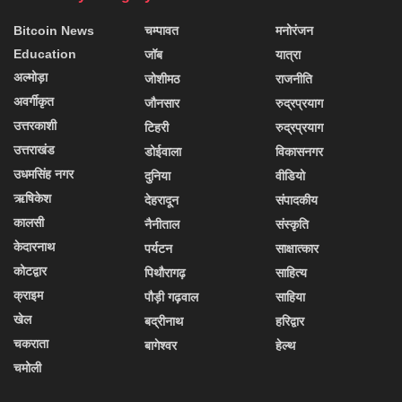
Bitcoin News
चम्पावत
मनोरंजन
Education
जॉब
यात्रा
अल्मोड़ा
जोशीमठ
राजनीति
अवर्गीकृत
जौनसार
रुद्रप्रयाग
उत्तरकाशी
टिहरी
रुद्रप्रयाग
उत्तराखंड
डोईवाला
विकासनगर
उधमसिंह नगर
दुनिया
वीडियो
ऋषिकेश
देहरादून
संपादकीय
कालसी
नैनीताल
संस्कृति
केदारनाथ
पर्यटन
साक्षात्कार
कोटद्वार
पिथौरागढ़
साहित्य
क्राइम
पौड़ी गढ़वाल
साहिया
खेल
बद्रीनाथ
हरिद्वार
चकराता
बागेश्वर
हेल्थ
चमोली