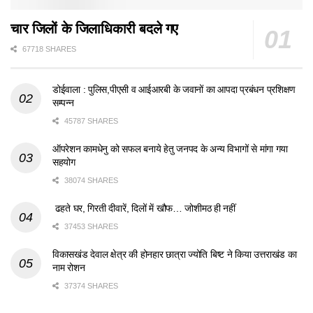
चार जिलों के जिलाधिकारी बदले गए
67718 SHARES
डोईवाला : पुलिस,पीएसी व आईआरबी के जवानों का आपदा प्रबंधन प्रशिक्षण
सम्पन्न
45787 SHARES
ऑपरेशन कामधेनु को सफल बनाये हेतु जनपद के अन्य विभागों से मांगा गया
सहयोग
38074 SHARES
ढहते घर, गिरती दीवारें, दिलों में खौफ… जोशीमठ ही नहीं
37453 SHARES
विकासखंड देवाल क्षेत्र की होनहार छात्रा ज्योति बिष्ट ने किया उत्तराखंड का
नाम रोशन
37374 SHARES