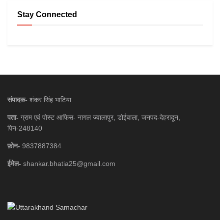
Stay Connected
संपादक-
शंकर सिंह भाटिया
पता-
ग्राम एवं पोस्ट आफिस- नागल ज्वालापुर, डोईवाला, जनपद-देहरादून,
पिन-248140
फ़ोन-
9837887384
ईमेल-
shankar.bhatia25@gmail.com