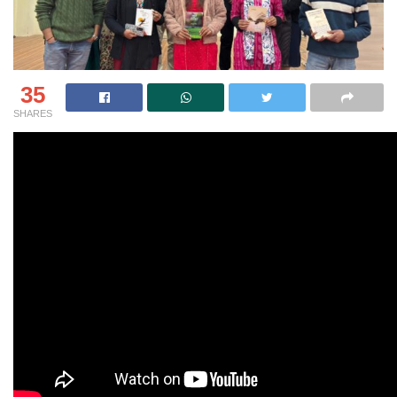
35
SHARES