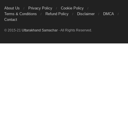
About Us
Privacy Policy
Cookie Policy
Terms & Conditions
Refund Policy
Disclaimer
DMCA
Contact
© 2015-21
Uttarakhand Samachar
- All Rights Reserved.