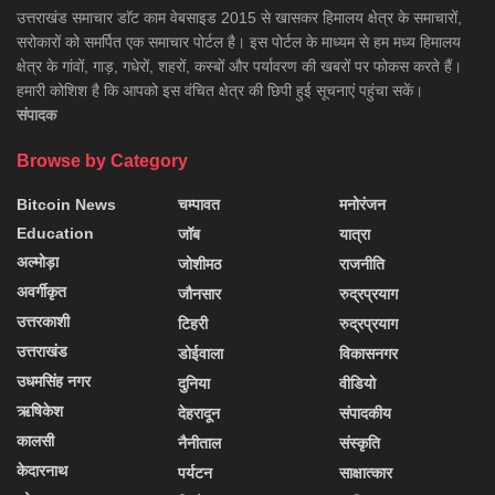
उत्तराखंड समाचार डाॅट काम वेबसाइड 2015 से खासकर हिमालय क्षेत्र के समाचारों,
सरोकारों को समर्पित एक समाचार पोर्टल है। इस पोर्टल के माध्यम से हम मध्य हिमालय
क्षेत्र के गांवों, गाड़, गधेरों, शहरों, कस्बों और पर्यावरण की खबरों पर फोकस करते हैं।
हमारी कोशिश है कि आपको इस वंचित क्षेत्र की छिपी हुई सूचनाएं पहुंचा सकें।
संपादक
Browse by Category
Bitcoin News
चम्पावत
मनोरंजन
Education
जॉब
यात्रा
अल्मोड़ा
जोशीमठ
राजनीति
अवर्गीकृत
जौनसार
रुद्रप्रयाग
उत्तरकाशी
टिहरी
रुद्रप्रयाग
उत्तराखंड
डोईवाला
विकासनगर
उधमसिंह नगर
दुनिया
वीडियो
ऋषिकेश
देहरादून
संपादकीय
कालसी
नैनीताल
संस्कृति
केदारनाथ
पर्यटन
साक्षात्कार