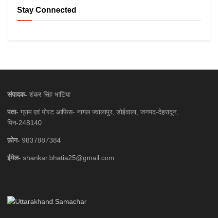
Stay Connected
संपादक-
शंकर सिंह भाटिया
पता-
ग्राम एवं पोस्ट आफिस- नागल ज्वालापुर, डोईवाला, जनपद-देहरादून,
पिन-248140
फ़ोन-
9837887384
ईमेल-
shankar.bhatia25@gmail.com