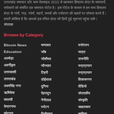
उत्तराखंड समाचार डाॅट काम वेबसाइड 2015 से खासकर हिमालय क्षेत्र के समाचारों,
सरोकारों को समर्पित एक समाचार पोर्टल है। इस पोर्टल के माध्यम से हम मध्य हिमालय
क्षेत्र के गांवों, गाड़, गधेरों, शहरों, कस्बों और पर्यावरण की खबरों पर फोकस करते हैं।
हमारी कोशिश है कि आपको इस वंचित क्षेत्र की छिपी हुई सूचनाएं पहुंचा सकें।
संपादक
Browse by Category
Bitcoin News
चम्पावत
मनोरंजन
Education
जॉब
यात्रा
अल्मोड़ा
जोशीमठ
राजनीति
अवर्गीकृत
जौनसार
रुद्रप्रयाग
उत्तरकाशी
टिहरी
रुद्रप्रयाग
उत्तराखंड
डोईवाला
विकासनगर
उधमसिंह नगर
दुनिया
वीडियो
ऋषिकेश
देहरादून
संपादकीय
कालसी
नैनीताल
संस्कृति
केदारनाथ
पर्यटन
साक्षात्कार
कोटद्वार
पिथौरागढ़
साहित्य