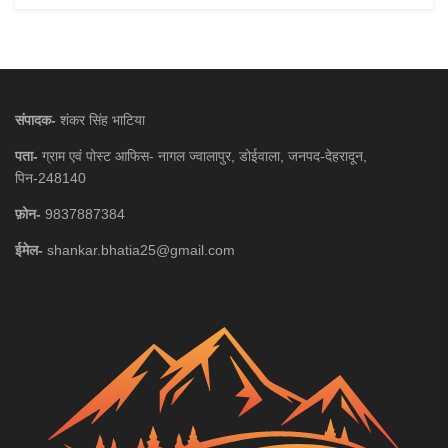
संपादक-
शंकर सिंह भाटिया
पता-
ग्राम एवं पोस्ट आफिस- नागल ज्वालापुर, डोईवाला, जनपद-देहरादून,
पिन-248140
फ़ोन-
9837887384
ईमेल-
shankar.bhatia25@gmail.com