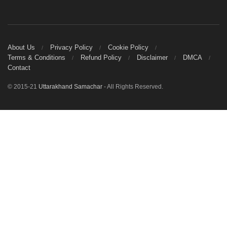
About Us
Privacy Policy
Cookie Policy
Terms & Conditions
Refund Policy
Disclaimer
DMCA
Contact
© 2015-21
Uttarakhand Samachar
- All Rights Reserved.