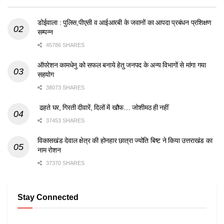
डोईवाला : पुलिस,पीएसी व आईआरबी के जवानों का आपदा प्रबंधन प्रशिक्षण
सम्पन्न
45786 SHARES
ऑपरेशन कामधेनु को सफल बनाये हेतु जनपद के अन्य विभागों से मांगा गया
सहयोग
38073 SHARES
ढहते घर, गिरती दीवारें, दिलों में खौफ… जोशीमठ ही नहीं
37453 SHARES
विकासखंड देवाल क्षेत्र की होनहार छात्रा ज्योति बिष्ट ने किया उत्तराखंड का
नाम रोशन
37370 SHARES
Stay Connected