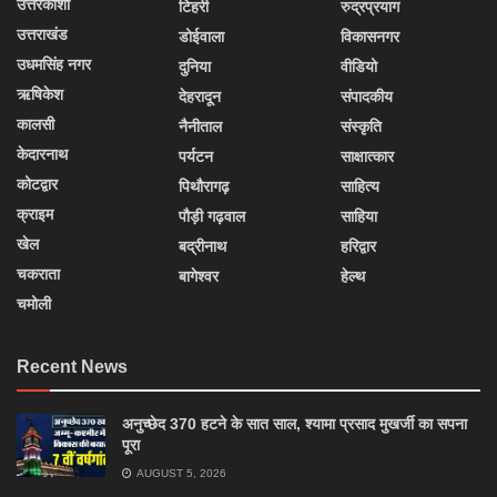
उत्तरकाशी
टिहरी
रुद्रप्रयाग
उत्तराखंड
डोईवाला
विकासनगर
उधमसिंह नगर
दुनिया
वीडियो
ऋषिकेश
देहरादून
संपादकीय
कालसी
नैनीताल
संस्कृति
केदारनाथ
पर्यटन
साक्षात्कार
कोटद्वार
पिथौरागढ़
साहित्य
क्राइम
पौड़ी गढ़वाल
साहिया
खेल
बद्रीनाथ
हरिद्वार
चकराता
बागेश्वर
हेल्थ
चमोली
Recent News
अनुच्छेद 370 हटने के सात साल, श्यामा प्रसाद मुखर्जी का सपना
पूरा
AUGUST 5, 2026