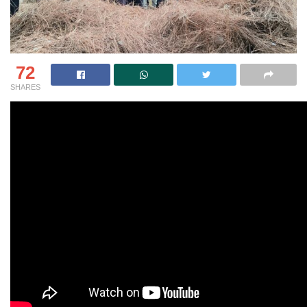
72
SHARES