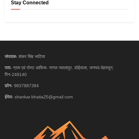
Stay Connected
संपादक-
शंकर सिंह भाटिया
पता-
ग्राम एवं पोस्ट आफिस- नागल ज्वालापुर, डोईवाला, जनपद-देहरादून,
पिन-248140
फ़ोन-
9837887384
ईमेल-
shankar.bhatia25@gmail.com