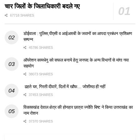
चार जिलों के जिलाधिकारी बदले गए
67718 SHARES
डोईवाला : पुलिस,पीएसी व आईआरबी के जवानों का आपदा प्रबंधन प्रशिक्षण
सम्पन्न
45786 SHARES
ऑपरेशन कामधेनु को सफल बनाये हेतु जनपद के अन्य विभागों से मांगा गया
सहयोग
38073 SHARES
ढहते घर, गिरती दीवारें, दिलों में खौफ… जोशीमठ ही नहीं
37453 SHARES
विकासखंड देवाल क्षेत्र की होनहार छात्रा ज्योति बिष्ट ने किया उत्तराखंड का
नाम रोशन
37370 SHARES