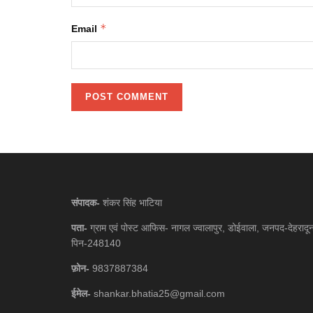
*
Email
संपादक-
शंकर सिंह भाटिया
पता-
ग्राम एवं पोस्ट आफिस- नागल ज्वालापुर, डोईवाला, जनपद-देहरादू
पिन-248140
फ़ोन-
9837887384
ईमेल-
shankar.bhatia25@gmail.com