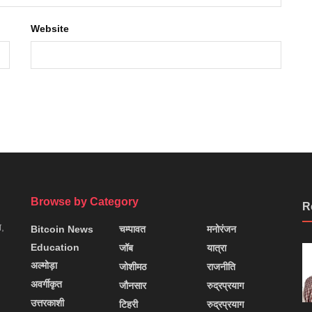
Website
Browse by Category
R
न,
Bitcoin News
चम्पावत
मनोरंजन
Education
जॉब
यात्रा
अल्मोड़ा
जोशीमठ
राजनीति
अवर्गीकृत
जौनसार
रुद्रप्रयाग
उत्तरकाशी
टिहरी
रुद्रप्रयाग