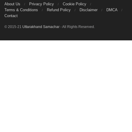
About Us
Privacy Policy
Cookie Policy
Terms & Conditions
Refund Policy
Disclaimer
DMCA
Contact
© 2015-21
Uttarakhand Samachar
- All Rights Reserved.