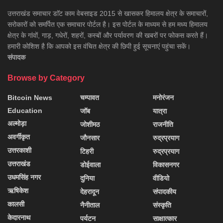
उत्तराखंड समाचार डाॅट काम वेबसाइड 2015 से खासकर हिमालय क्षेत्र के समाचारों,
सरोकारों को समर्पित एक समाचार पोर्टल है। इस पोर्टल के माध्यम से हम मध्य हिमालय
क्षेत्र के गांवों, गाड़, गधेरों, शहरों, कस्बों और पर्यावरण की खबरों पर फोकस करते हैं।
हमारी कोशिश है कि आपको इस वंचित क्षेत्र की छिपी हुई सूचनाएं पहुंचा सकें।
संपादक
Browse by Category
Bitcoin News
चम्पावत
मनोरंजन
Education
जॉब
यात्रा
अल्मोड़ा
जोशीमठ
राजनीति
अवर्गीकृत
जौनसार
रुद्रप्रयाग
उत्तरकाशी
टिहरी
रुद्रप्रयाग
उत्तराखंड
डोईवाला
विकासनगर
उधमसिंह नगर
दुनिया
वीडियो
ऋषिकेश
देहरादून
संपादकीय
कालसी
नैनीताल
संस्कृति
केदारनाथ
पर्यटन
साक्षात्कार