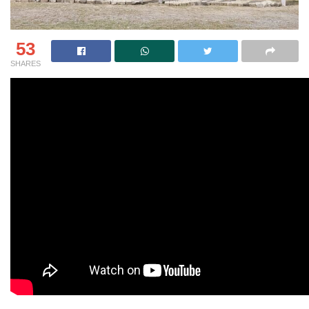
53
SHARES