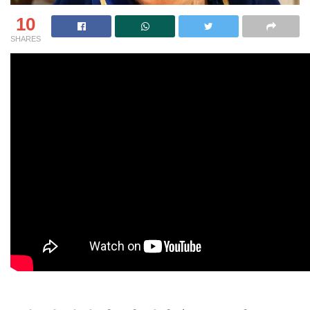
10
SHARES