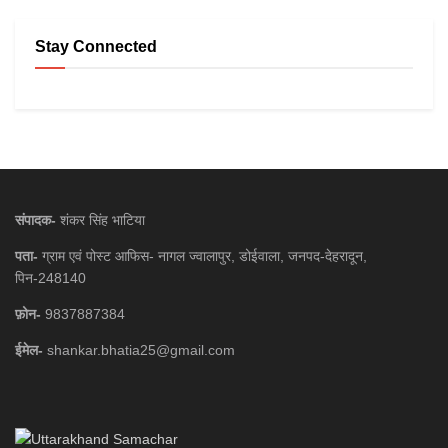
Stay Connected
संपादक-
शंकर सिंह भाटिया
पता-
ग्राम एवं पोस्ट आफिस- नागल ज्वालापुर, डोईवाला, जनपद-देहरादून,
पिन-248140
फ़ोन-
9837887384
ईमेल-
shankar.bhatia25@gmail.com