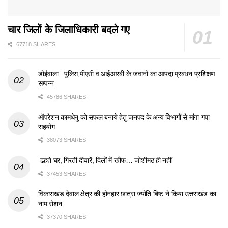
चार जिलों के जिलाधिकारी बदले गए
67718 SHARES
डोईवाला : पुलिस,पीएसी व आईआरबी के जवानों का आपदा प्रबंधन प्रशिक्षण
सम्पन्न
45786 SHARES
ऑपरेशन कामधेनु को सफल बनाये हेतु जनपद के अन्य विभागों से मांगा गया
सहयोग
38073 SHARES
ढहते घर, गिरती दीवारें, दिलों में खौफ… जोशीमठ ही नहीं
37453 SHARES
विकासखंड देवाल क्षेत्र की होनहार छात्रा ज्योति बिष्ट ने किया उत्तराखंड का
नाम रोशन
37370 SHARES