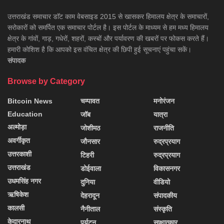
उत्तराखंड समाचार डाॅट काम वेबसाइड 2015 से खासकर हिमालय क्षेत्र के समाचारों,
सरोकारों को समर्पित एक समाचार पोर्टल है। इस पोर्टल के माध्यम से हम मध्य हिमालय
क्षेत्र के गांवों, गाड़, गधेरों, शहरों, कस्बों और पर्यावरण की खबरों पर फोकस करते हैं।
हमारी कोशिश है कि आपको इस वंचित क्षेत्र की छिपी हुई सूचनाएं पहुंचा सकें।
संपादक
Browse by Category
Bitcoin News
चम्पावत
मनोरंजन
Education
जॉब
यात्रा
अल्मोड़ा
जोशीमठ
राजनीति
अवर्गीकृत
जौनसार
रुद्रप्रयाग
उत्तरकाशी
टिहरी
रुद्रप्रयाग
उत्तराखंड
डोईवाला
विकासनगर
उधमसिंह नगर
दुनिया
वीडियो
ऋषिकेश
देहरादून
संपादकीय
कालसी
नैनीताल
संस्कृति
केदारनाथ
पर्यटन
साक्षात्कार