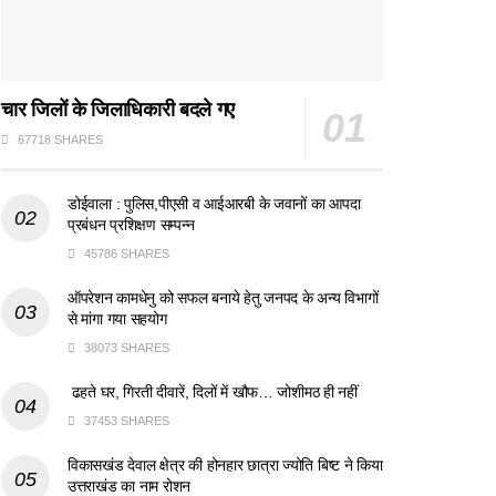
चार जिलों के जिलाधिकारी बदले गए
67718 SHARES
डोईवाला : पुलिस,पीएसी व आईआरबी के जवानों का आपदा
प्रबंधन प्रशिक्षण सम्पन्न
45786 SHARES
ऑपरेशन कामधेनु को सफल बनाये हेतु जनपद के अन्य विभागों
से मांगा गया सहयोग
38073 SHARES
ढहते घर, गिरती दीवारें, दिलों में खौफ… जोशीमठ ही नहीं
37453 SHARES
विकासखंड देवाल क्षेत्र की होनहार छात्रा ज्योति बिष्ट ने किया
उत्तराखंड का नाम रोशन