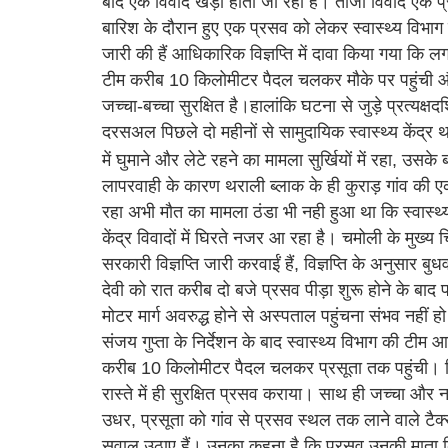
बाद एक विवाद खड़ा होता जा रहा है। ताजा विवाद एक प्
बारिश के दौरान हुए एक प्रसव को लेकर स्वास्थ्य विभाग 
जारी की हैं आधिकारिक विज्ञप्ति में दावा किया गया कि ल
टीम करीब 10 किलोमीटर पैदल चलकर मौके पर पहुंची और र
जच्चा-बच्चा सुरक्षित है।हालांकि घटना से जुड़े प्रत्यक्
दरसअल पिछले दो महीनों से सामुदायिक स्वास्थ्य केंद्र थराल
में घुमाने और लेटे रहने का मामला सुर्खियों में रहा, उसक
लापरवाही के कारण थराली ब्लाक के ही कुराड़ गांव की एक म
रहा अभी मौत का मामला ठंडा भी नही हुआ था कि स्वास्थ्य
केंद्र विवादों में घिरते नजर आ रहा है। चमोली के मुख्य
सरकारी विज्ञप्ति जारी करवाईं हैं, विज्ञप्ति के अनुसार बु
देवी को रात करीब दो बजे प्रसव पीड़ा शुरू होने के बाद प
मोटर मार्ग अवरुद्ध होने से अस्पताल पहुंचना संभव नहीं
संजय गुप्ता के निर्देशन के बाद स्वास्थ्य विभाग की टी
करीब 10 किलोमीटर पैदल चलकर प्रसूता तक पहुंची। विज्ञप
रास्ते में ही सुरक्षित प्रसव कराया। साथ ही जच्चा और
उधर, प्रसूता को गांव से प्रसव स्थल तक लाने वाले टैक्
सवाल उठाए हैं। उनका कहना है कि प्रसव उनकी माता किश