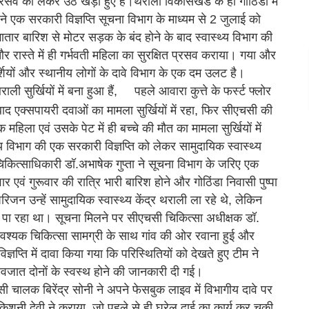
रसव को लेकर उठ खड़ा हुए हैं।थराली विकासखंड के ही गोठिंडा में
ने एक सरकारी विज्ञप्ति सूचना विभाग के माध्यम से 2 जुलाई को
गातार बारिश से मोटर सड़क के बंद होने के बाद स्वास्थ्य विभाग की
ास्ते में ही गर्भवती महिला का सुरक्षित प्रसव कराया। गया और
षदर्शियों और स्थानीय लोगों के दावे विभाग के एक दम उलट है।
ी सुर्खियों में बना हुआ हैं,
पहले आवारा कुत्ते के फर्स्ट फ्लोर
े बाद एक्सपायरी दवाओं का मामला सुर्खियों में रहा, फिर सीएचसी की
हिला एवं उसके पेट में ही बच्चे की मौत का मामला सुर्खियों में
 विभाग की एक सरकारी विज्ञप्ति को लेकर सामुदायिक स्वास्थ्य
 चिकित्साधिकारी डॉ.अभाषेक गुप्ता ने सूचना विभाग के जरिए एक
धवार एवं गुरूवार की रात्रि भारी बारिश होने और गोठिंडा निवासी पुष्पा
रिजन उन्हें सामुदायिक स्वास्थ्य केंद्र थराली ला रहे थे, लेकिन
 हो पा रहा था। सूचना मिलने पर सीएचसी चिकित्सा अधीक्षक डॉ.
म आवश्यक चिकित्सा सामग्री के साथ गांव की ओर रवाना हुई और
्ति में दावा किया गया कि परिस्थितियों को देखते हुए टीम ने
 नवजात दोनों के स्वस्थ होने की जानकारी दी गई।
सी चालक बिरेंद्र सोनी ने अपने फेसबुक लाइव में विभागीय दावे पर
नी देवी ने कराया, जो पहले से ही घरेलू दाई का कार्य कर चुकी