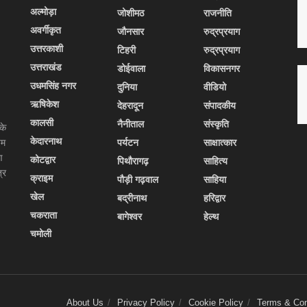
अल्मोड़ा
जोशीमठ
राजनीति
अवर्गीकृत
जौनसार
रुद्रप्रयाग
उत्तरकाशी
टिहरी
रुद्रप्रयाग
उत्तराखंड
डोईवाला
विकासनगर
उधमसिंह नगर
दुनिया
वीडियो
ऋषिकेश
देहरादून
संपादकीय
कालसी
नैनीताल
संस्कृति
के
केदारनाथ
यम
पर्यटन
साक्षात्कार
ण
कोटद्वार
पिथौरागढ़
साहित्य
्र
क्राइम
पौड़ी गढ़वाल
साहिया
खेल
बद्रीनाथ
हरिद्वार
चकराता
बागेश्वर
हेल्थ
चमोली
About Us
Privacy Policy
Cookie Policy
Terms & Con