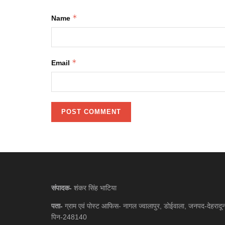
*
Name
*
Email
संपादक-
शंकर सिंह भाटिया
पता-
ग्राम एवं पोस्ट आफिस- नागल ज्वालापुर, डोईवाला, जनपद-देहरादू
पिन-248140