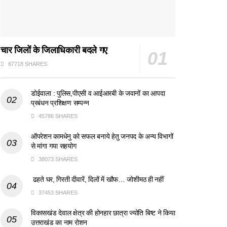
चार जिलों के जिलाधिकारी बदले गए
67718 SHARES
डोईवाला : पुलिस,पीएसी व आईआरबी के जवानों का आपदा
प्रबंधन प्रशिक्षण सम्पन्न
45786 SHARES
ऑपरेशन कामधेनु को सफल बनाये हेतु जनपद के अन्य विभागों
से मांगा गया सहयोग
38073 SHARES
ढहते घर, गिरती दीवारें, दिलों में खौफ… जोशीमठ ही नहीं
37453 SHARES
विकासखंड देवाल क्षेत्र की होनहार छात्रा ज्योति बिष्ट ने किया
उत्तराखंड का नाम रोशन