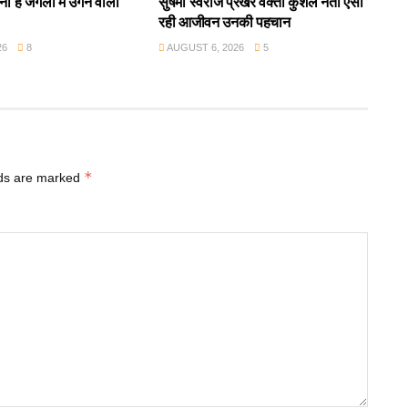
ा है जंगलों में उगने वाला
सुषमा स्वराज प्रखर वक्ता कुशल नेता ऐसी
रही आजीवन उनकी पहचान
26
8
AUGUST 6, 2026
5
*
lds are marked