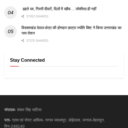
ढहते घर, गिरती दीवारें, दिलों में खौफ… जोशीमठ ही नहीं
37453 SHARES
विकासखंड देवाल क्षेत्र की होनहार छात्रा ज्योति बिष्ट ने किया उत्तराखंड का
नाम रोशन
37370 SHARES
Stay Connected
संपादक-
शंकर सिंह भाटिया
पता-
ग्राम एवं पोस्ट आफिस- नागल ज्वालापुर, डोईवाला, जनपद-देहरादून,
पिन-248140