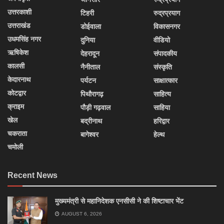
उत्तरकाशी
टिहरी
रुद्रप्रयाग
उत्तराखंड
डोईवाला
विकासनगर
उधमसिंह नगर
दुनिया
वीडियो
ऋषिकेश
देहरादून
संपादकीय
कालसी
नैनीताल
संस्कृति
केदारनाथ
पर्यटन
साक्षात्कार
कोटद्वार
पिथौरागढ़
साहित्य
क्राइम
पौड़ी गढ़वाल
साहिया
खेल
बद्रीनाथ
हरिद्वार
चकराता
बागेश्वर
हेल्थ
चमोली
Recent News
मुख्यमंत्री से महानिदेशक एनसीसी ने की शिष्टाचार भेंट
AUGUST 6, 2026