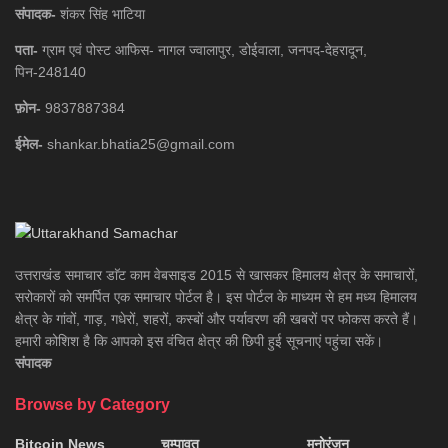
संपादक-
शंकर सिंह भाटिया
पता-
ग्राम एवं पोस्ट आफिस- नागल ज्वालापुर, डोईवाला, जनपद-देहरादून,
पिन-248140
फ़ोन-
9837887384
ईमेल-
shankar.bhatia25@gmail.com
उत्तराखंड समाचार डाॅट काम वेबसाइड 2015 से खासकर हिमालय क्षेत्र के समाचारों,
सरोकारों को समर्पित एक समाचार पोर्टल है। इस पोर्टल के माध्यम से हम मध्य हिमालय
क्षेत्र के गांवों, गाड़, गधेरों, शहरों, कस्बों और पर्यावरण की खबरों पर फोकस करते हैं।
हमारी कोशिश है कि आपको इस वंचित क्षेत्र की छिपी हुई सूचनाएं पहुंचा सकें।
संपादक
Browse by Category
Bitcoin News
चम्पावत
मनोरंजन