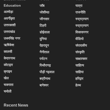
Education
जॉब
यात्रा
अल्मोड़ा
जोशीमठ
राजनीति
अवर्गीकृत
जौनसार
रुद्रप्रयाग
उत्तरकाशी
टिहरी
रुद्रप्रयाग
उत्तराखंड
डोईवाला
विकासनगर
उधमसिंह नगर
दुनिया
वीडियो
ऋषिकेश
देहरादून
संपादकीय
कालसी
नैनीताल
संस्कृति
केदारनाथ
पर्यटन
साक्षात्कार
कोटद्वार
पिथौरागढ़
साहित्य
क्राइम
पौड़ी गढ़वाल
साहिया
खेल
बद्रीनाथ
हरिद्वार
चकराता
बागेश्वर
हेल्थ
चमोली
Recent News