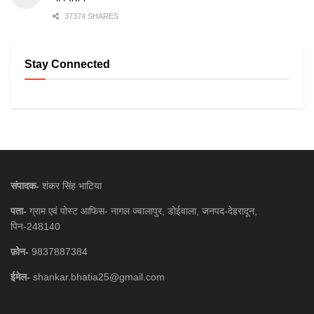
37374 SHARES
Stay Connected
संपादक-
शंकर सिंह भाटिया
पता-
ग्राम एवं पोस्ट आफिस- नागल ज्वालापुर, डोईवाला, जनपद-देहरादून,
पिन-248140
फ़ोन-
9837887384
ईमेल-
shankar.bhatia25@gmail.com