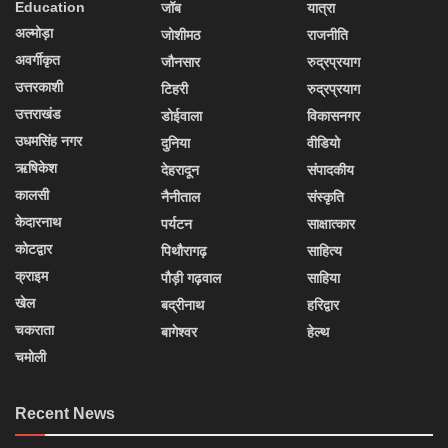
Education
जॉब
यात्रा
अल्मोड़ा
जोशीमठ
राजनीति
अवर्गीकृत
जौनसार
रुद्रप्रयाग
उत्तरकाशी
टिहरी
रुद्रप्रयाग
उत्तराखंड
डोईवाला
विकासनगर
उधमसिंह नगर
दुनिया
वीडियो
ऋषिकेश
देहरादून
संपादकीय
कालसी
नैनीताल
संस्कृति
केदारनाथ
पर्यटन
साक्षात्कार
कोटद्वार
पिथौरागढ़
साहित्य
क्राइम
पौड़ी गढ़वाल
साहिया
खेल
बद्रीनाथ
हरिद्वार
चकराता
बागेश्वर
हेल्थ
चमोली
Recent News