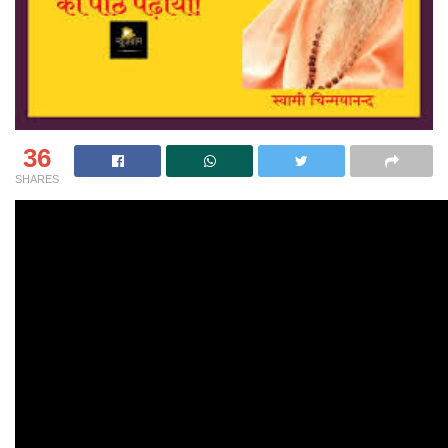
36
SHARES