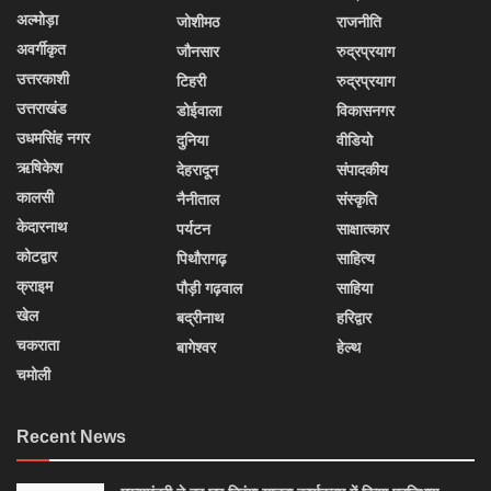
अल्मोड़ा
जोशीमठ
राजनीति
अवर्गीकृत
जौनसार
रुद्रप्रयाग
उत्तरकाशी
टिहरी
रुद्रप्रयाग
उत्तराखंड
डोईवाला
विकासनगर
उधमसिंह नगर
दुनिया
वीडियो
ऋषिकेश
देहरादून
संपादकीय
कालसी
नैनीताल
संस्कृति
केदारनाथ
पर्यटन
साक्षात्कार
कोटद्वार
पिथौरागढ़
साहित्य
क्राइम
पौड़ी गढ़वाल
साहिया
खेल
बद्रीनाथ
हरिद्वार
चकराता
बागेश्वर
हेल्थ
चमोली
Recent News