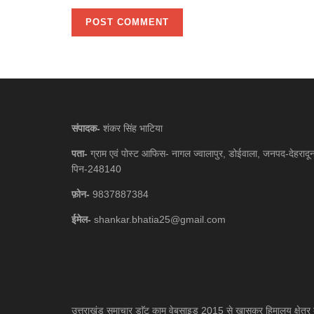
संपादक-
शंकर सिंह भाटिया
पता-
ग्राम एवं पोस्ट आफिस- नागल ज्वालापुर, डोईवाला, जनपद-देहरादू
पिन-248140
फ़ोन-
9837887384
ईमेल-
shankar.bhatia25@gmail.com
उत्तराखंड समाचार डाॅट काम वेबसाइड 2015 से खासकर हिमालय क्षेत्र 