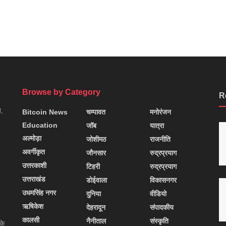
Browse by Category
R
न,
Bitcoin News
चम्पावत
मनोरंजन
Education
जॉब
यात्रा
अल्मोड़ा
जोशीमठ
राजनीति
अवर्गीकृत
जौनसार
रुद्रप्रयाग
उत्तरकाशी
टिहरी
रुद्रप्रयाग
उत्तराखंड
डोईवाला
विकासनगर
उधमसिंह नगर
दुनिया
वीडियो
ऋषिकेश
देहरादून
संपादकीय
कालसी
नैनीताल
संस्कृति
के