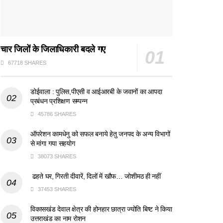
चार जिलों के जिलाधिकारी बदले गए
67718 SHARES
डोईवाला : पुलिस,पीएसी व आईआरबी के जवानों का आपदा
प्रबंधन प्रशिक्षण सम्पन्न
45786 SHARES
ऑपरेशन कामधेनु को सफल बनाये हेतु जनपद के अन्य विभागों
से मांगा गया सहयोग
38073 SHARES
ढहते घर, गिरती दीवारें, दिलों में खौफ… जोशीमठ ही नहीं
37453 SHARES
विकासखंड देवाल क्षेत्र की होनहार छात्रा ज्योति बिष्ट ने किया
उत्तराखंड का नाम रोशन