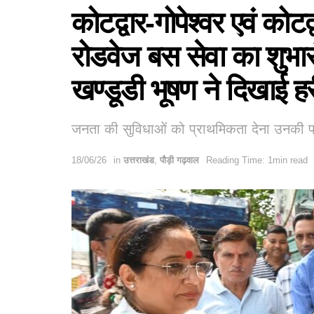
कोटद्वार-गोपेश्वर एवं कोट
रोडवेज बस सेवा का शुभार
खण्डूडी भूषण ने दिखाई हर
जनता की सुविधाओं को प्राथमिकता देना उनकी प्र
18/06/26
in
उत्तराखंड
,
पौड़ी गढ़वाल
Reading Time: 1min read