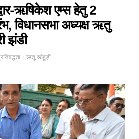
द्वार-ऋषिकेश एम्स हेतु 2
ंभ, विधानसभा अध्यक्ष ऋतु
ी झंडी
तिबद्धता : ऋतु खंडूड़ी