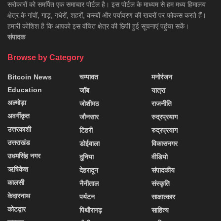
सरोकारों को समर्पित एक समाचार पोर्टल है। इस पोर्टल के माध्यम से हम मध्य हिमालय
क्षेत्र के गांवों, गाड़, गधेरों, शहरों, कस्बों और पर्यावरण की खबरों पर फोकस करते हैं।
हमारी कोशिश है कि आपको इस वंचित क्षेत्र की छिपी हुई सूचनाएं पहुंचा सकें।
संपादक
Browse by Category
Bitcoin News
चम्पावत
मनोरंजन
Education
जॉब
यात्रा
अल्मोड़ा
जोशीमठ
राजनीति
अवर्गीकृत
जौनसार
रुद्रप्रयाग
उत्तरकाशी
टिहरी
रुद्रप्रयाग
उत्तराखंड
डोईवाला
विकासनगर
उधमसिंह नगर
दुनिया
वीडियो
ऋषिकेश
देहरादून
संपादकीय
कालसी
नैनीताल
संस्कृति
केदारनाथ
पर्यटन
साक्षात्कार
कोटद्वार
पिथौरागढ़
साहित्य