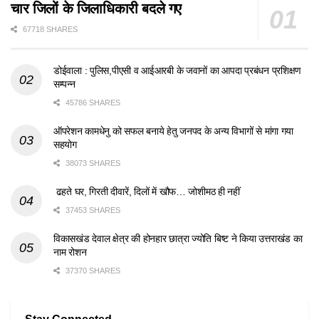
चार जिलों के जिलाधिकारी बदले गए
67718 SHARES
डोईवाला : पुलिस,पीएसी व आईआरबी के जवानों का आपदा प्रबंधन प्रशिक्षण
सम्पन्न
45786 SHARES
ऑपरेशन कामधेनु को सफल बनाये हेतु जनपद के अन्य विभागों से मांगा गया
सहयोग
38073 SHARES
ढहते घर, गिरती दीवारें, दिलों में खौफ… जोशीमठ ही नहीं
37453 SHARES
विकासखंड देवाल क्षेत्र की होनहार छात्रा ज्योति बिष्ट ने किया उत्तराखंड का
नाम रोशन
37370 SHARES