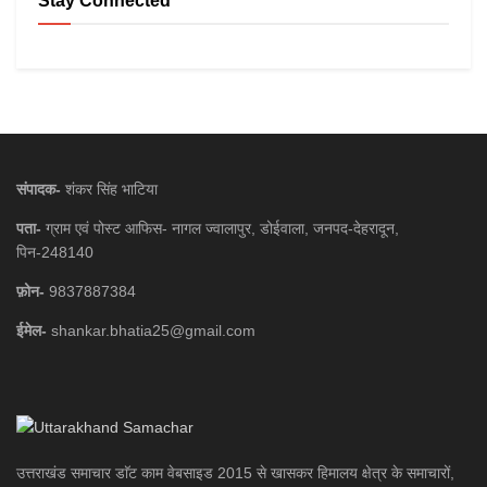
Stay Connected
संपादक-
शंकर सिंह भाटिया
पता-
ग्राम एवं पोस्ट आफिस- नागल ज्वालापुर, डोईवाला, जनपद-देहरादून,
पिन-248140
फ़ोन-
9837887384
ईमेल-
shankar.bhatia25@gmail.com
उत्तराखंड समाचार डाॅट काम वेबसाइड 2015 से खासकर हिमालय क्षेत्र के समाचारों,