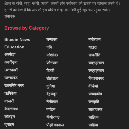
क्षेत्र के गांवों, गाड़, गधेरों, शहरों, कस्बों और पर्यावरण की खबरों पर फोकस करते हैं।
हमारी कोशिश है कि आपको इस वंचित क्षेत्र की छिपी हुई सूचनाएं पहुंचा सकें।
संपादक
Browse by Category
Bitcoin News
चम्पावत
मनोरंजन
Education
जॉब
यात्रा
अल्मोड़ा
जोशीमठ
राजनीति
अवर्गीकृत
जौनसार
रुद्रप्रयाग
उत्तरकाशी
टिहरी
रुद्रप्रयाग
उत्तराखंड
डोईवाला
विकासनगर
उधमसिंह नगर
दुनिया
वीडियो
ऋषिकेश
देहरादून
संपादकीय
कालसी
नैनीताल
संस्कृति
केदारनाथ
पर्यटन
साक्षात्कार
कोटद्वार
पिथौरागढ़
साहित्य
क्राइम
पौड़ी गढ़वाल
साहिया